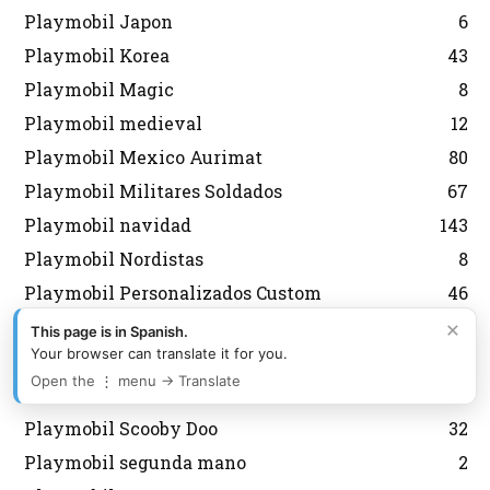
Playmobil Japon
6
Playmobil Korea
43
Playmobil Magic
8
Playmobil medieval
12
Playmobil Mexico Aurimat
80
Playmobil Militares Soldados
67
Playmobil navidad
143
Playmobil Nordistas
8
Playmobil Personalizados Custom
46
×
Playmobil Princess
8
This page is in Spanish.
Your browser can translate it for you.
Playmobil Promocionales
132
Open the ⋮ menu → Translate
Playmobil regreso al futuro
10
Playmobil Scooby Doo
32
Playmobil segunda mano
2