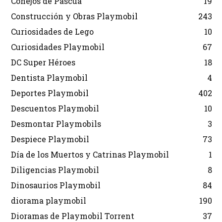
Conejos de Pascua
19
Construcción y Obras Playmobil
243
Curiosidades de Lego
10
Curiosidades Playmobil
67
DC Super Héroes
18
Dentista Playmobil
4
Deportes Playmobil
402
Descuentos Playmobil
10
Desmontar Playmobils
3
Despiece Playmobil
73
Día de los Muertos y Catrinas Playmobil
1
Diligencias Playmobil
8
Dinosaurios Playmobil
84
diorama playmobil
190
Dioramas de Playmobil Torrent
37