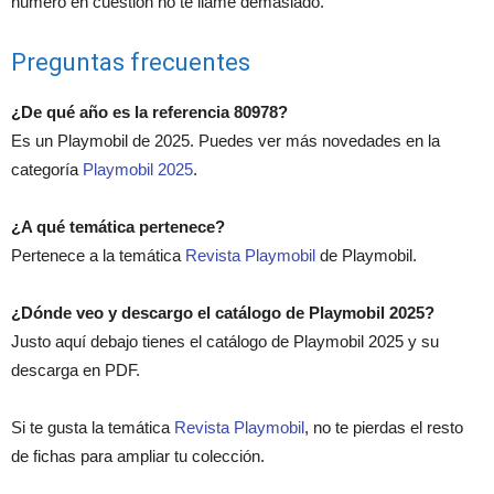
número en cuestión no te llame demasiado.
Preguntas frecuentes
¿De qué año es la referencia 80978?
Es un Playmobil de 2025. Puedes ver más novedades en la
categoría
Playmobil 2025
.
¿A qué temática pertenece?
Pertenece a la temática
Revista Playmobil
de Playmobil.
¿Dónde veo y descargo el catálogo de Playmobil 2025?
Justo aquí debajo tienes el catálogo de Playmobil 2025 y su
descarga en PDF.
Si te gusta la temática
Revista Playmobil
, no te pierdas el resto
de fichas para ampliar tu colección.