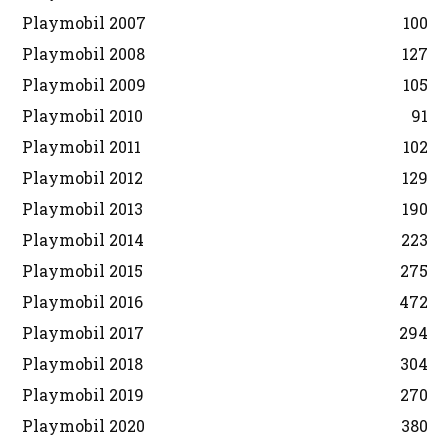
Playmobil 2007
100
Playmobil 2008
127
Playmobil 2009
105
Playmobil 2010
91
Playmobil 2011
102
Playmobil 2012
129
Playmobil 2013
190
Playmobil 2014
223
Playmobil 2015
275
Playmobil 2016
472
Playmobil 2017
294
Playmobil 2018
304
Playmobil 2019
270
Playmobil 2020
380