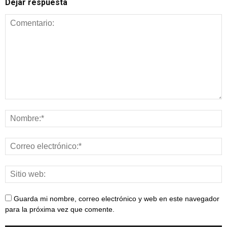
Dejar respuesta
Guarda mi nombre, correo electrónico y web en este navegador
para la próxima vez que comente.