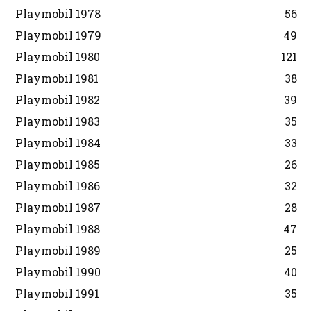
Playmobil 1978
56
Playmobil 1979
49
Playmobil 1980
121
Playmobil 1981
38
Playmobil 1982
39
Playmobil 1983
35
Playmobil 1984
33
Playmobil 1985
26
Playmobil 1986
32
Playmobil 1987
28
Playmobil 1988
47
Playmobil 1989
25
Playmobil 1990
40
Playmobil 1991
35