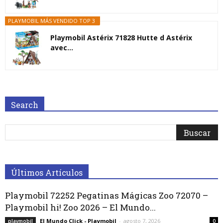
PLAYMOBIL MÁS VENDIDO TOP 3
Playmobil Astérix 71828 Hutte d Astérix
avec...
Search
Últimos Artículos
Playmobil 72252 Pegatinas Mágicas Zoo 72070 –
Playmobil hi! Zoo 2026 – El Mundo...
El Mundo Click - Playmobil
-
agosto 7, 2026
playmobil
0