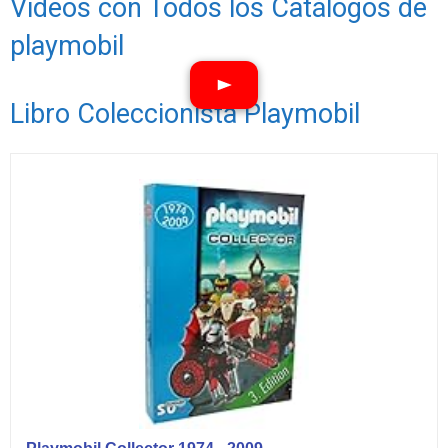
Videos con Todos los Catálogos de
playmobil
Libro Coleccionista Playmobil
Ver vídeos