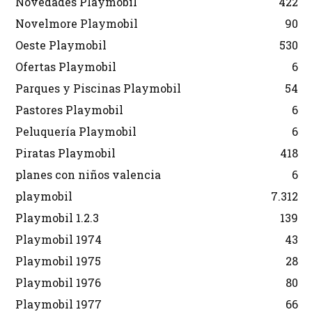
Novedades Playmobil
422
Novelmore Playmobil
90
Oeste Playmobil
530
Ofertas Playmobil
6
Parques y Piscinas Playmobil
54
Pastores Playmobil
6
Peluquería Playmobil
6
Piratas Playmobil
418
planes con niños valencia
6
playmobil
7.312
Playmobil 1.2.3
139
Playmobil 1974
43
Playmobil 1975
28
Playmobil 1976
80
Playmobil 1977
66