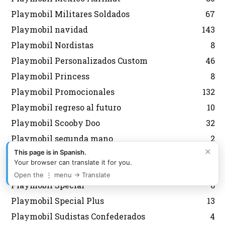
Playmobil Militares Soldados
67
Playmobil navidad
143
Playmobil Nordistas
8
Playmobil Personalizados Custom
46
Playmobil Princess
8
Playmobil Promocionales
132
Playmobil regreso al futuro
10
Playmobil Scooby Doo
32
Playmobil segunda mano
2
×
This page is in Spanish.
Playmobil Semana Santa
12
Your browser can translate it for you.
Playmobil Sky Trails
2
Open the ⋮ menu → Translate
Playmobil Special
6
Playmobil Special Plus
13
Playmobil Sudistas Confederados
4