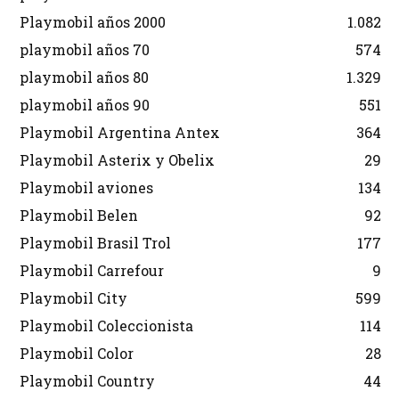
Playmobil años 2000
1.082
playmobil años 70
574
playmobil años 80
1.329
playmobil años 90
551
Playmobil Argentina Antex
364
Playmobil Asterix y Obelix
29
Playmobil aviones
134
Playmobil Belen
92
Playmobil Brasil Trol
177
Playmobil Carrefour
9
Playmobil City
599
Playmobil Coleccionista
114
Playmobil Color
28
Playmobil Country
44