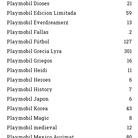
Playmobil Dioses
21
Playmobil Edicion Limitada
59
Playmobil Everdreamerz
13
Playmobil Fallas
2
Playmobil Fútbol
127
Playmobil Grecia Lyra
301
Playmobil Griegos
16
Playmobil Heidi
11
Playmobil Heroes
6
Playmobil History
7
Playmobil Japon
6
Playmobil Korea
43
Playmobil Magic
8
Playmobil medieval
12
Playmobil Mexico Aurimat
80