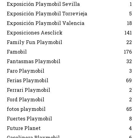
Exposición Playmobil Sevilla
1
Exposición Playmobil Torrevieja
5
Exposición Playmobil Valencia
18
Exposiciones Aesclick
141
Family Fun Playmobil
22
Famobil
176
Fantasmas Playmobil
32
Faro Playmobil
3
Ferias Playmobil
69
Ferrari Playmobil
2
Ford Playmobil
2
fotos playmobil
65
Fuertes Playmobil
8
Future Planet
4
Gasolinera Playmobil
6