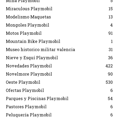
Mina Playmobil
5
Miraculous Playmobil
15
Modelismo Maquetas
13
Mongoles Playmobil
4
Motos Playmobil
91
Mountain Bike Playmobil
1
Museo historico militar valencia
31
Nieve y Esquí Playmobil
36
Novedades Playmobil
422
Novelmore Playmobil
90
Oeste Playmobil
530
Ofertas Playmobil
6
Parques y Piscinas Playmobil
54
Pastores Playmobil
6
Peluquería Playmobil
6