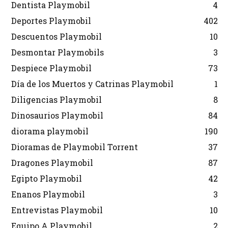
Dentista Playmobil
4
Deportes Playmobil
402
Descuentos Playmobil
10
Desmontar Playmobils
3
Despiece Playmobil
73
Día de los Muertos y Catrinas Playmobil
1
Diligencias Playmobil
8
Dinosaurios Playmobil
84
diorama playmobil
190
Dioramas de Playmobil Torrent
37
Dragones Playmobil
87
Egipto Playmobil
42
Enanos Playmobil
3
Entrevistas Playmobil
10
Equipo A Playmobil
2