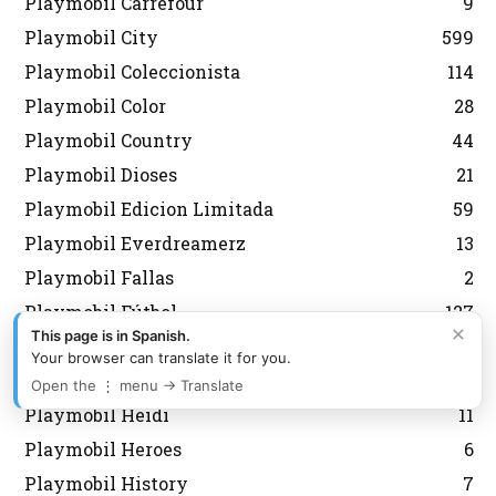
Playmobil Carrefour
9
Playmobil City
599
Playmobil Coleccionista
114
Playmobil Color
28
Playmobil Country
44
Playmobil Dioses
21
Playmobil Edicion Limitada
59
Playmobil Everdreamerz
13
Playmobil Fallas
2
Playmobil Fútbol
127
×
This page is in Spanish.
Playmobil Grecia Lyra
301
Your browser can translate it for you.
Playmobil Griegos
16
Open the ⋮ menu → Translate
Playmobil Heidi
11
Playmobil Heroes
6
Playmobil History
7