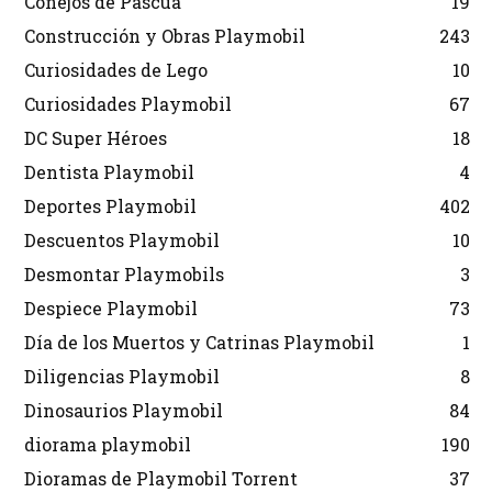
Conejos de Pascua
19
Construcción y Obras Playmobil
243
Curiosidades de Lego
10
Curiosidades Playmobil
67
DC Super Héroes
18
Dentista Playmobil
4
Deportes Playmobil
402
Descuentos Playmobil
10
Desmontar Playmobils
3
Despiece Playmobil
73
Día de los Muertos y Catrinas Playmobil
1
Diligencias Playmobil
8
Dinosaurios Playmobil
84
diorama playmobil
190
Dioramas de Playmobil Torrent
37