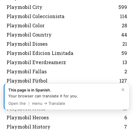
Playmobil City
599
Playmobil Coleccionista
114
Playmobil Color
28
Playmobil Country
44
Playmobil Dioses
21
Playmobil Edicion Limitada
59
Playmobil Everdreamerz
13
Playmobil Fallas
2
Playmobil Fútbol
127
×
Playmobil Grecia Lyra
301
This page is in Spanish.
Your browser can translate it for you.
Playmobil Griegos
16
Open the ⋮ menu → Translate
Playmobil Heidi
11
Playmobil Heroes
6
Playmobil History
7