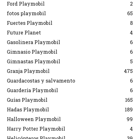
Ford Playmobil
2
fotos playmobil
65
Fuertes Playmobil
8
Future Planet
4
Gasolinera Playmobil
6
Gimnasio Playmobil
6
Gimnastas Playmobil
5
Granja Playmobil
475
Guardacostas y salvamento
6
Guardería Playmobil
6
Guías Playmobil
165
Hadas Playmobil
189
Halloween Playmobil
99
Harry Potter Playmobil
4
Helicópteros Playmobil
39