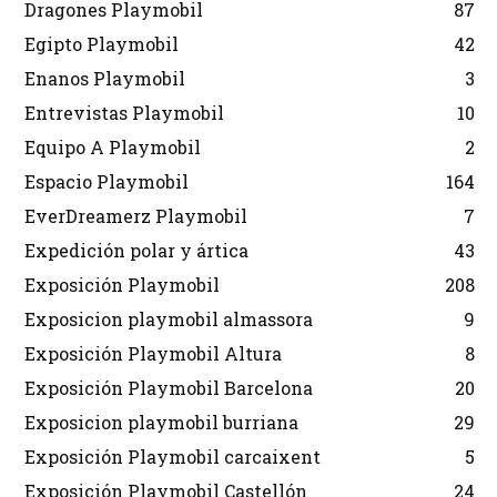
Dragones Playmobil
87
Egipto Playmobil
42
Enanos Playmobil
3
Entrevistas Playmobil
10
Equipo A Playmobil
2
Espacio Playmobil
164
EverDreamerz Playmobil
7
Expedición polar y ártica
43
Exposición Playmobil
208
Exposicion playmobil almassora
9
Exposición Playmobil Altura
8
Exposición Playmobil Barcelona
20
Exposicion playmobil burriana
29
Exposición Playmobil carcaixent
5
Exposición Playmobil Castellón
24