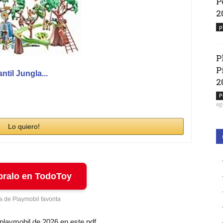
P
2
p
P
P
til Jungla...
2
P
ag
Lo quiero!
ralo en TodoToy
a de Playmobil favorita
 playmobil de 2026 en este pdf