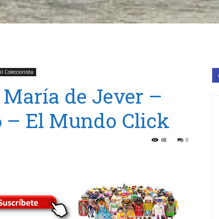
l Coleccionista
 María de Jever –
 – El Mundo Click
68
0