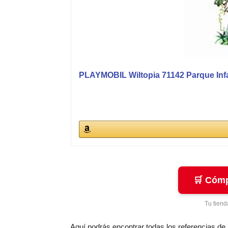
PLAYMOBIL Wiltopia 71142 Parque Infan
🛒 Cómp
Tu tiend
Aquí podrás encontrar todas los referencias de