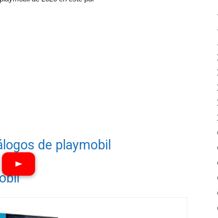
álogos de playmobil
obil
Ver vídeos