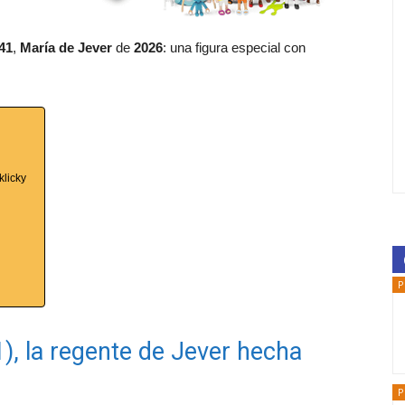
41
,
María de Jever
de
2026
: una figura especial con
klicky
P
1), la regente de Jever hecha
P