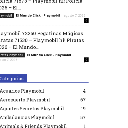
olicía 71873 – Playmobil hi! Policía
026 – El...
El Mundo Click - Playmobil
-
agosto 7, 2026
laymobil
0
laymobil 72250 Pegatinas Mágicas
iratas 71530 – Playmobil hi! Piratas
026 – El Mundo...
El Mundo Click - Playmobil
-
iratas Playmobil
osto 7, 2026
0
Categorias
Acuarios Playmobil
4
Aeropuerto Playmobil
67
Agentes Secretos Playmobil
19
Ambulancias Playmobil
57
Animals & Friends Playmobil
1