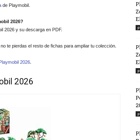
P
a
de Playmobil.
Z
E
mobil 2026?
p
bil 2026 y su descarga en PDF.
, no te pierdas el resto de fichas para ampliar tu colección.
P
Z
El
Playmobil 2026
.
p
obil 2026
P
P
2
p
P