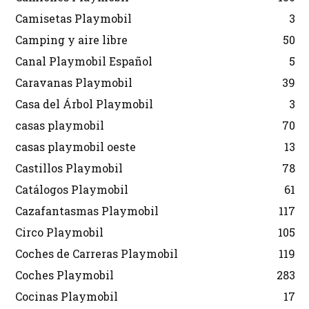
Camisetas Playmobil
3
Camping y aire libre
50
Canal Playmobil Español
5
Caravanas Playmobil
39
Casa del Árbol Playmobil
3
casas playmobil
70
casas playmobil oeste
13
Castillos Playmobil
78
Catálogos Playmobil
61
Cazafantasmas Playmobil
117
Circo Playmobil
105
Coches de Carreras Playmobil
119
Coches Playmobil
283
Cocinas Playmobil
17