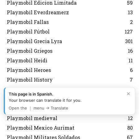
Playmobil Edicion Limitada
59
Playmobil Everdreamerz
13
Playmobil Fallas
2
Playmobil Fútbol
127
Playmobil Grecia Lyra
301
Playmobil Griegos
16
Playmobil Heidi
11
Playmobil Heroes
6
Playmobil History
7
Playmobil Japon
6
×
This page is in Spanish.
Playmobil Korea
43
Your browser can translate it for you.
Playmobil Magic
8
Open the ⋮ menu → Translate
Playmobil medieval
12
Playmobil Mexico Aurimat
80
Playmobil Militares Soldados
67