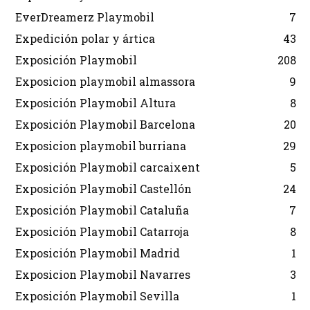
EverDreamerz Playmobil
7
Expedición polar y ártica
43
Exposición Playmobil
208
Exposicion playmobil almassora
9
Exposición Playmobil Altura
8
Exposición Playmobil Barcelona
20
Exposicion playmobil burriana
29
Exposición Playmobil carcaixent
5
Exposición Playmobil Castellón
24
Exposición Playmobil Cataluña
7
Exposición Playmobil Catarroja
8
Exposición Playmobil Madrid
1
Exposicion Playmobil Navarres
3
Exposición Playmobil Sevilla
1