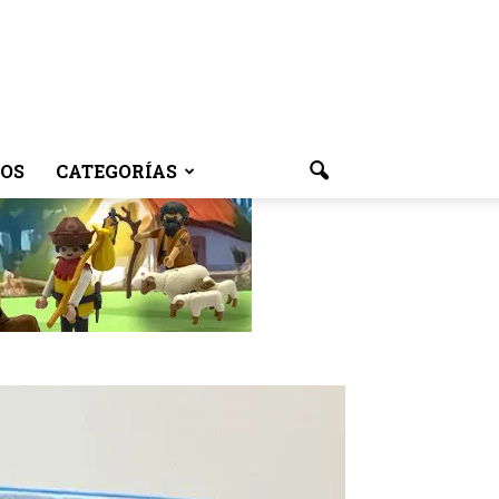
OS
CATEGORÍAS