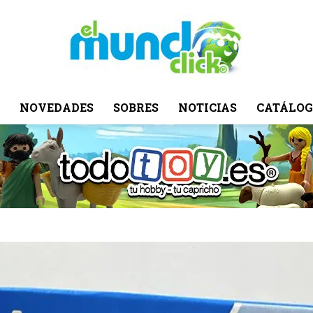
NOVEDADES
SOBRES
NOTICIAS
CATÁLOG
El
Mundo
Click