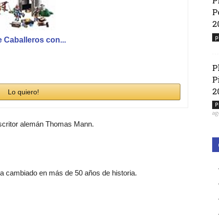
P
P
2
p
Caballeros con...
P
P
2
Lo quiero!
P
ag
escritor alemán Thomas Mann.
 ha cambiado en más de 50 años de historia.