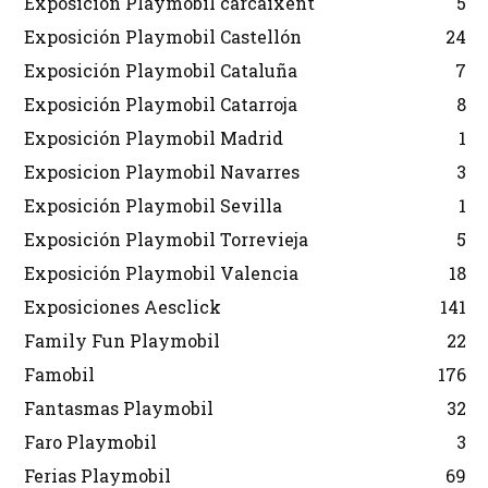
Exposición Playmobil carcaixent
5
Exposición Playmobil Castellón
24
Exposición Playmobil Cataluña
7
Exposición Playmobil Catarroja
8
Exposición Playmobil Madrid
1
Exposicion Playmobil Navarres
3
Exposición Playmobil Sevilla
1
Exposición Playmobil Torrevieja
5
Exposición Playmobil Valencia
18
Exposiciones Aesclick
141
Family Fun Playmobil
22
Famobil
176
Fantasmas Playmobil
32
Faro Playmobil
3
Ferias Playmobil
69