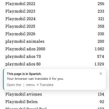
Playmobil 2022
256
Playmobil 2023
233
Playmobil 2024
321
Playmobil 2025
358
Playmobil 2026
330
playmobil animales
200
Playmobil años 2000
1.082
playmobil años 70
574
playmobil años 80
1.329
playmobil años 90
551
×
This page is in Spanish.
Playmobil Argentina Antex
364
Your browser can translate it for you.
Open the ⋮ menu → Translate
Playmobil Asterix y Obelix
29
Playmobil aviones
134
Playmobil Belen
92