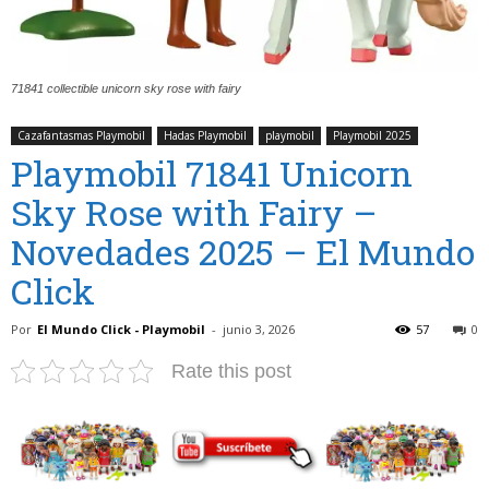
71841 collectible unicorn sky rose with fairy
Cazafantasmas Playmobil
Hadas Playmobil
playmobil
Playmobil 2025
Playmobil 71841 Unicorn
Sky Rose with Fairy –
Novedades 2025 – El Mundo
Click
Por
El Mundo Click - Playmobil
-
junio 3, 2026
57
0
Rate this post