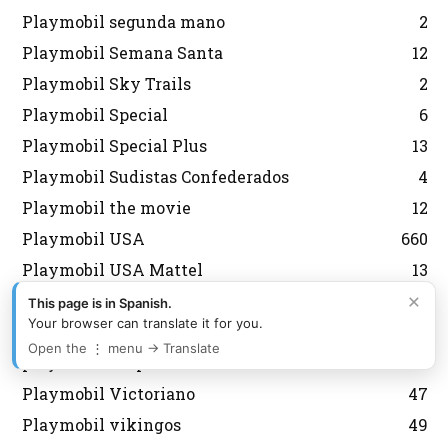
Playmobil segunda mano
2
Playmobil Semana Santa
12
Playmobil Sky Trails
2
Playmobil Special
6
Playmobil Special Plus
13
Playmobil Sudistas Confederados
4
Playmobil the movie
12
Playmobil USA
660
Playmobil USA Mattel
13
×
Playmobil USA Playmobil
482
This page is in Spanish.
Your browser can translate it for you.
Playmobil USA Schaper
165
Open the ⋮ menu → Translate
playmobil vespas
4
Playmobil Victoriano
47
Playmobil vikingos
49