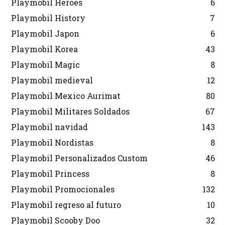
Playmobil Heroes
6
Playmobil History
7
Playmobil Japon
6
Playmobil Korea
43
Playmobil Magic
8
Playmobil medieval
12
Playmobil Mexico Aurimat
80
Playmobil Militares Soldados
67
Playmobil navidad
143
Playmobil Nordistas
8
Playmobil Personalizados Custom
46
Playmobil Princess
8
Playmobil Promocionales
132
Playmobil regreso al futuro
10
Playmobil Scooby Doo
32