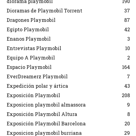
diorama playmobil
190
Dioramas de Playmobil Torrent
37
Dragones Playmobil
87
Egipto Playmobil
42
Enanos Playmobil
3
Entrevistas Playmobil
10
Equipo A Playmobil
2
Espacio Playmobil
164
EverDreamerz Playmobil
7
Expedición polar y ártica
43
Exposición Playmobil
208
Exposicion playmobil almassora
9
Exposición Playmobil Altura
8
Exposición Playmobil Barcelona
20
Exposicion playmobil burriana
29