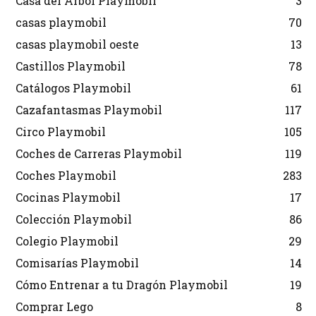
Casa del Árbol Playmobil
3
casas playmobil
70
casas playmobil oeste
13
Castillos Playmobil
78
Catálogos Playmobil
61
Cazafantasmas Playmobil
117
Circo Playmobil
105
Coches de Carreras Playmobil
119
Coches Playmobil
283
Cocinas Playmobil
17
Colección Playmobil
86
Colegio Playmobil
29
Comisarías Playmobil
14
Cómo Entrenar a tu Dragón Playmobil
19
Comprar Lego
8