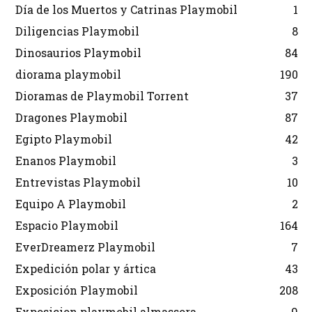
Día de los Muertos y Catrinas Playmobil
1
Diligencias Playmobil
8
Dinosaurios Playmobil
84
diorama playmobil
190
Dioramas de Playmobil Torrent
37
Dragones Playmobil
87
Egipto Playmobil
42
Enanos Playmobil
3
Entrevistas Playmobil
10
Equipo A Playmobil
2
Espacio Playmobil
164
EverDreamerz Playmobil
7
Expedición polar y ártica
43
Exposición Playmobil
208
Exposicion playmobil almassora
9