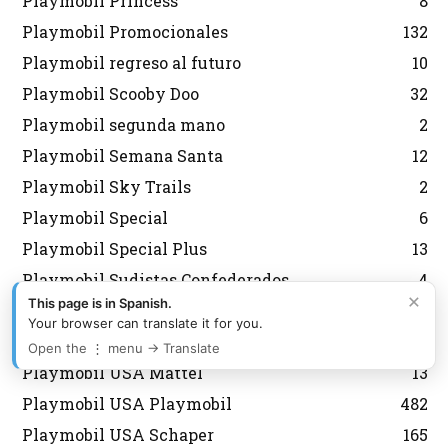
Playmobil Princess
8
Playmobil Promocionales
132
Playmobil regreso al futuro
10
Playmobil Scooby Doo
32
Playmobil segunda mano
2
Playmobil Semana Santa
12
Playmobil Sky Trails
2
Playmobil Special
6
Playmobil Special Plus
13
Playmobil Sudistas Confederados
4
×
This page is in Spanish.
Playmobil the movie
12
Your browser can translate it for you.
Playmobil USA
660
Open the ⋮ menu → Translate
Playmobil USA Mattel
13
Playmobil USA Playmobil
482
Playmobil USA Schaper
165