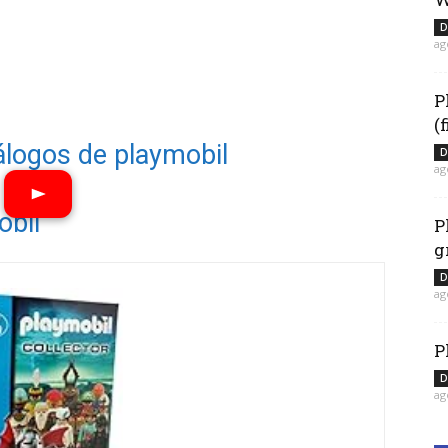
D
ag
P
(
álogos de playmobil
D
ag
obil
P
g
Ver vídeos
D
ag
P
D
ag