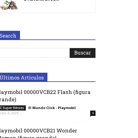
Search
Últimos Artículos
laymobil 00000VCB22 Flash (figura
rande)
El Mundo Click - Playmobil
-
C Super Héroes
osto 4, 2026
0
laymobil 00000VCB21 Wonder
oman (figura grande)