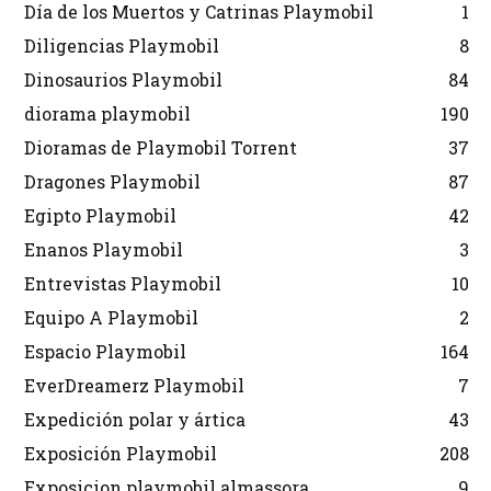
Día de los Muertos y Catrinas Playmobil
1
Diligencias Playmobil
8
Dinosaurios Playmobil
84
diorama playmobil
190
Dioramas de Playmobil Torrent
37
Dragones Playmobil
87
Egipto Playmobil
42
Enanos Playmobil
3
Entrevistas Playmobil
10
Equipo A Playmobil
2
Espacio Playmobil
164
EverDreamerz Playmobil
7
Expedición polar y ártica
43
Exposición Playmobil
208
Exposicion playmobil almassora
9