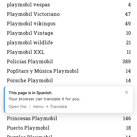
playmobil vespas
4
Playmobil Victoriano
47
Playmobil vikingos
49
Playmobil Vintage
10
playmobil wildlife
21
Playmobil XXL
11
Policias Playmobil
389
PopStars y Música Playmobil
14
Porsche Playmobil
14
Pozos, Fuentes y Árboles Playmobil
25
×
This page is in Spanish.
Preguntas Playmobil
17
Your browser can translate it for you.
Open the ⋮ menu → Translate
Prehistoria Playmobil
10
Princesas Playmobil
146
Puerto Playmobil
18