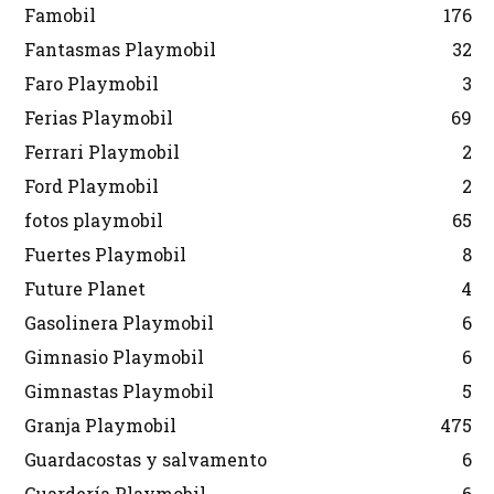
Famobil
176
Fantasmas Playmobil
32
Faro Playmobil
3
Ferias Playmobil
69
Ferrari Playmobil
2
Ford Playmobil
2
fotos playmobil
65
Fuertes Playmobil
8
Future Planet
4
Gasolinera Playmobil
6
Gimnasio Playmobil
6
Gimnastas Playmobil
5
Granja Playmobil
475
Guardacostas y salvamento
6
Guardería Playmobil
6