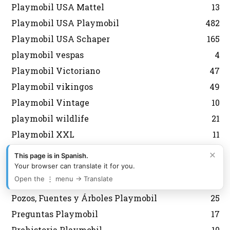
Playmobil USA Mattel
13
Playmobil USA Playmobil
482
Playmobil USA Schaper
165
playmobil vespas
4
Playmobil Victoriano
47
Playmobil vikingos
49
Playmobil Vintage
10
playmobil wildlife
21
Playmobil XXL
11
Policias Playmobil
387
×
This page is in Spanish.
PopStars y Música Playmobil
14
Your browser can translate it for you.
Open the ⋮ menu → Translate
Porsche Playmobil
14
Pozos, Fuentes y Árboles Playmobil
25
Preguntas Playmobil
17
Prehistoria Playmobil
10