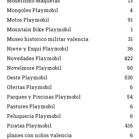
Modelismo Maquetas
13
Mongoles Playmobil
4
Motos Playmobil
91
Mountain Bike Playmobil
1
Museo historico militar valencia
31
Nieve y Esquí Playmobil
36
Novedades Playmobil
422
Novelmore Playmobil
90
Oeste Playmobil
530
Ofertas Playmobil
6
Parques y Piscinas Playmobil
54
Pastores Playmobil
6
Peluquería Playmobil
6
Piratas Playmobil
416
planes con niños valencia
6