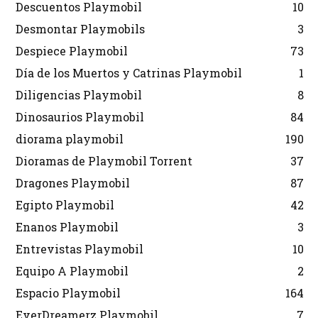
Descuentos Playmobil
10
Desmontar Playmobils
3
Despiece Playmobil
73
Día de los Muertos y Catrinas Playmobil
1
Diligencias Playmobil
8
Dinosaurios Playmobil
84
diorama playmobil
190
Dioramas de Playmobil Torrent
37
Dragones Playmobil
87
Egipto Playmobil
42
Enanos Playmobil
3
Entrevistas Playmobil
10
Equipo A Playmobil
2
Espacio Playmobil
164
EverDreamerz Playmobil
7