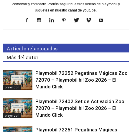
comentar y compartir. Podéis seguir nuestros videos de playmobil y
juguetes en nuestro canal de youtube.
Artículo relacionados
Más del autor
Playmobil 72252 Pegatinas Mágicas Zoo
72070 – Playmobil hi! Zoo 2026 – El
Mundo Click
playmobil
Playmobil 72402 Set de Activación Zoo
72070 – Playmobil hi! Zoo 2026 – El
Mundo Click
playmobil
Playmobil 72251 Pegatinas Mágicas