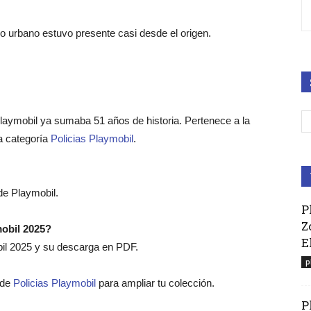
do urbano estuvo presente casi desde el origen.
laymobil ya sumaba 51 años de historia. Pertenece a la
la categoría
Policias Playmobil
.
 de Playmobil.
P
Z
mobil 2025?
E
bil 2025 y su descarga en PDF.
p
o de
Policias Playmobil
para ampliar tu colección.
P