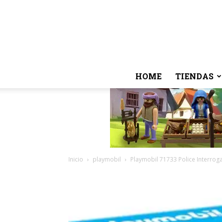
HOME
TIENDAS
Inicio
playmobil
Playmobil 71733 Police Interro