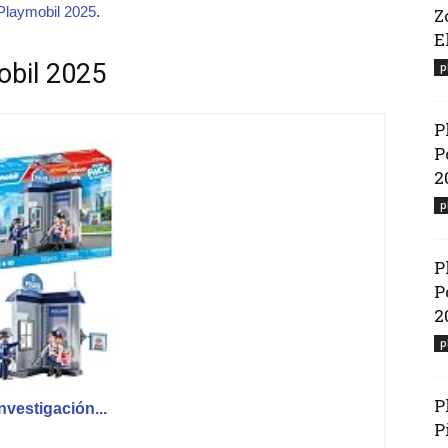
Playmobil 2025
.
Z
El
obil 2025
p
P
P
2
p
P
P
2
p
P
vestigación...
P