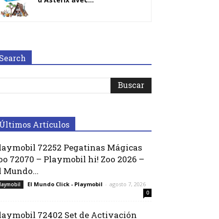
Search
Últimos Artículos
laymobil 72252 Pegatinas Mágicas
oo 72070 – Playmobil hi! Zoo 2026 –
l Mundo...
El Mundo Click - Playmobil
-
agosto 7, 2026
laymobil
0
laymobil 72402 Set de Activación