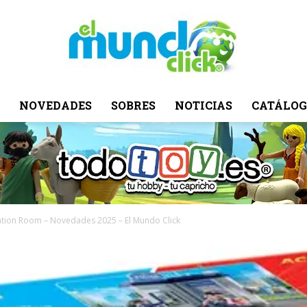
NOVEDADES
SOBRES
NOTICIAS
CATÁLOG
El
Mundo
gation Room – Novedades 2025 – El Mundo Click
Click