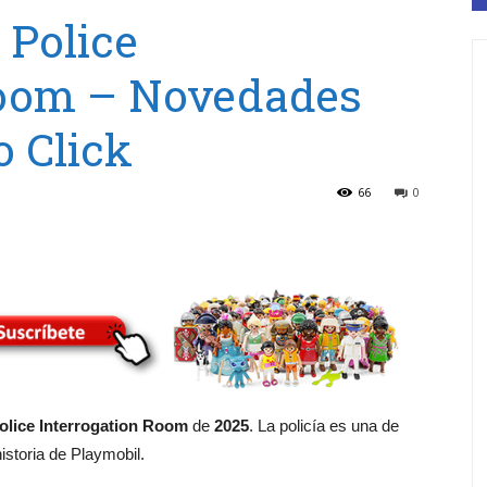
 Police
Room – Novedades
 Click
66
0
olice Interrogation Room
de
2025
. La policía es una de
istoria de Playmobil.