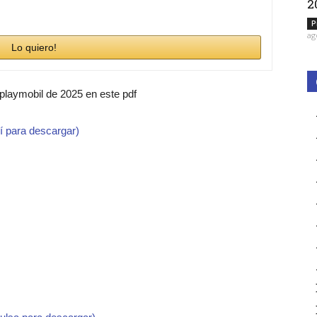
2
P
ag
Lo quiero!
 playmobil de 2025 en este pdf
í para descargar)