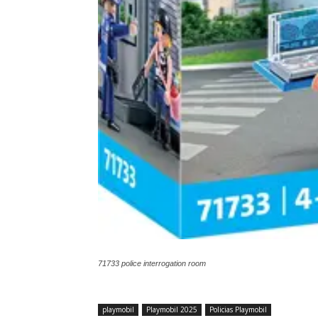
71733 police interrogation room
playmobil
Playmobil 2025
Policias Playmobil