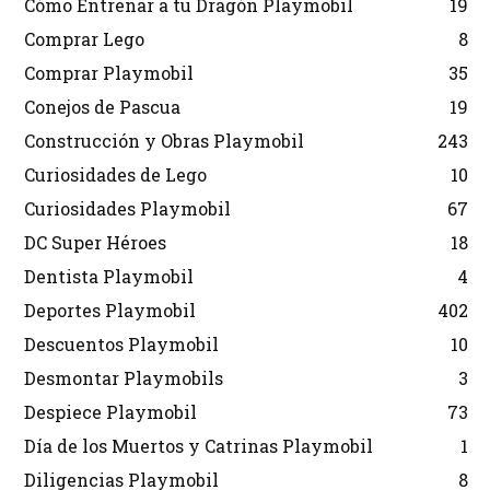
Cómo Entrenar a tu Dragón Playmobil
19
Comprar Lego
8
Comprar Playmobil
35
Conejos de Pascua
19
Construcción y Obras Playmobil
243
Curiosidades de Lego
10
Curiosidades Playmobil
67
DC Super Héroes
18
Dentista Playmobil
4
Deportes Playmobil
402
Descuentos Playmobil
10
Desmontar Playmobils
3
Despiece Playmobil
73
Día de los Muertos y Catrinas Playmobil
1
Diligencias Playmobil
8