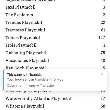
Taxi Playmobil
3
The Explorers
2
Tiendas Playmobil
22
Tractores Playmobil
61
Trenes Playmobil
127
Trols Playmobil
1
Unboxing Playmobil
75
Vacaciones Playmobil
40
Van Gogh Playmobil
5
×
This page is in Spanish.
Verano y Playa Playmobil
210
Your browser can translate it for you.
Veterinario Playmobil
28
Open the ⋮ menu → Translate
Volkswagen Playmobil
25
Waterworld y Atlantis Playmobil
37
Wiltopia Playmobil
58