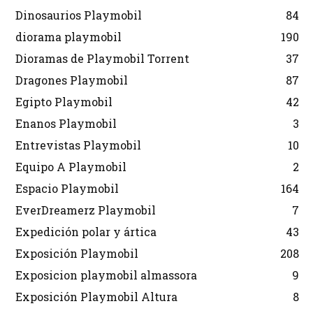
Dinosaurios Playmobil
84
diorama playmobil
190
Dioramas de Playmobil Torrent
37
Dragones Playmobil
87
Egipto Playmobil
42
Enanos Playmobil
3
Entrevistas Playmobil
10
Equipo A Playmobil
2
Espacio Playmobil
164
EverDreamerz Playmobil
7
Expedición polar y ártica
43
Exposición Playmobil
208
Exposicion playmobil almassora
9
Exposición Playmobil Altura
8