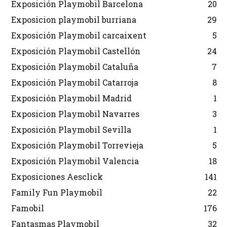
Exposición Playmobil Barcelona
20
Exposicion playmobil burriana
29
Exposición Playmobil carcaixent
5
Exposición Playmobil Castellón
24
Exposición Playmobil Cataluña
7
Exposición Playmobil Catarroja
8
Exposición Playmobil Madrid
1
Exposicion Playmobil Navarres
3
Exposición Playmobil Sevilla
1
Exposición Playmobil Torrevieja
5
Exposición Playmobil Valencia
18
Exposiciones Aesclick
141
Family Fun Playmobil
22
Famobil
176
Fantasmas Playmobil
32