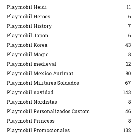
Playmobil Heidi
11
Playmobil Heroes
6
Playmobil History
7
Playmobil Japon
6
Playmobil Korea
43
Playmobil Magic
8
Playmobil medieval
12
Playmobil Mexico Aurimat
80
Playmobil Militares Soldados
67
Playmobil navidad
143
Playmobil Nordistas
8
Playmobil Personalizados Custom
46
Playmobil Princess
8
Playmobil Promocionales
132