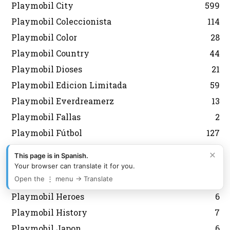
Playmobil City
599
Playmobil Coleccionista
114
Playmobil Color
28
Playmobil Country
44
Playmobil Dioses
21
Playmobil Edicion Limitada
59
Playmobil Everdreamerz
13
Playmobil Fallas
2
Playmobil Fútbol
127
Playmobil Grecia Lyra
301
×
This page is in Spanish.
Playmobil Griegos
16
Your browser can translate it for you.
Open the ⋮ menu → Translate
Playmobil Heidi
11
Playmobil Heroes
6
Playmobil History
7
Playmobil Japon
6