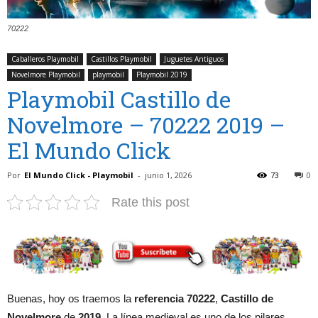
70222
Caballeros Playmobil
Castillos Playmobil
Juguetes Antiguos
Novelmore Playmobil
playmobil
Playmobil 2019
Playmobil Castillo de
Novelmore – 70222 2019 –
El Mundo Click
Por
El Mundo Click - Playmobil
-
junio 1, 2026
73
0
Rate this post
Buenas, hoy os traemos la
referencia 70222
,
Castillo de
Novelmore
de
2019
. La línea medieval es uno de los pilares