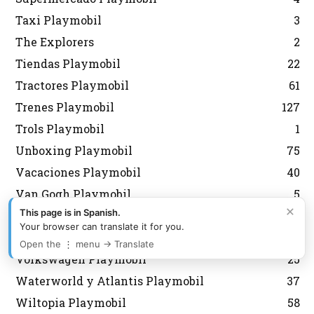
Taxi Playmobil
3
The Explorers
2
Tiendas Playmobil
22
Tractores Playmobil
61
Trenes Playmobil
127
Trols Playmobil
1
Unboxing Playmobil
75
Vacaciones Playmobil
40
Van Gogh Playmobil
5
×
This page is in Spanish.
Verano y Playa Playmobil
210
Your browser can translate it for you.
Veterinario Playmobil
28
Open the ⋮ menu → Translate
Volkswagen Playmobil
25
Waterworld y Atlantis Playmobil
37
Wiltopia Playmobil
58