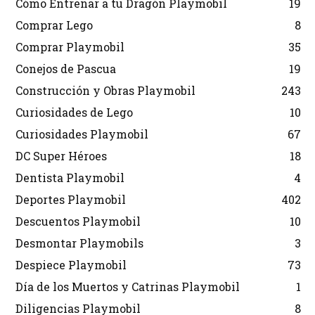
Cómo Entrenar a tu Dragón Playmobil
19
Comprar Lego
8
Comprar Playmobil
35
Conejos de Pascua
19
Construcción y Obras Playmobil
243
Curiosidades de Lego
10
Curiosidades Playmobil
67
DC Super Héroes
18
Dentista Playmobil
4
Deportes Playmobil
402
Descuentos Playmobil
10
Desmontar Playmobils
3
Despiece Playmobil
73
Día de los Muertos y Catrinas Playmobil
1
Diligencias Playmobil
8