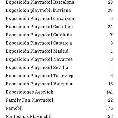
Exposición Playmobil Barcelona
20
Exposicion playmobil burriana
29
Exposición Playmobil carcaixent
5
Exposición Playmobil Castellón
24
Exposición Playmobil Cataluña
7
Exposición Playmobil Catarroja
8
Exposición Playmobil Madrid
1
Exposicion Playmobil Navarres
3
Exposición Playmobil Sevilla
1
Exposición Playmobil Torrevieja
5
Exposición Playmobil Valencia
18
Exposiciones Aesclick
141
Family Fun Playmobil
22
Famobil
176
Fantasmas Playmobil
32