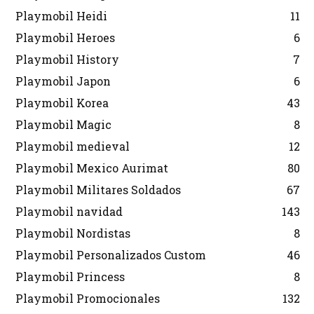
Playmobil Heidi
11
Playmobil Heroes
6
Playmobil History
7
Playmobil Japon
6
Playmobil Korea
43
Playmobil Magic
8
Playmobil medieval
12
Playmobil Mexico Aurimat
80
Playmobil Militares Soldados
67
Playmobil navidad
143
Playmobil Nordistas
8
Playmobil Personalizados Custom
46
Playmobil Princess
8
Playmobil Promocionales
132