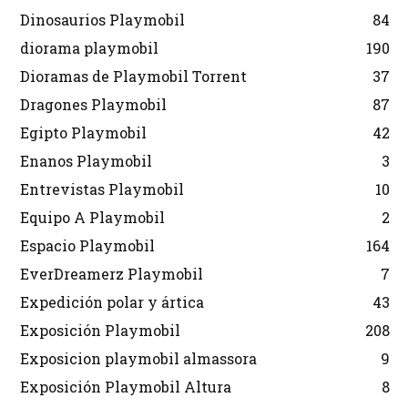
Dinosaurios Playmobil
84
diorama playmobil
190
Dioramas de Playmobil Torrent
37
Dragones Playmobil
87
Egipto Playmobil
42
Enanos Playmobil
3
Entrevistas Playmobil
10
Equipo A Playmobil
2
Espacio Playmobil
164
EverDreamerz Playmobil
7
Expedición polar y ártica
43
Exposición Playmobil
208
Exposicion playmobil almassora
9
Exposición Playmobil Altura
8