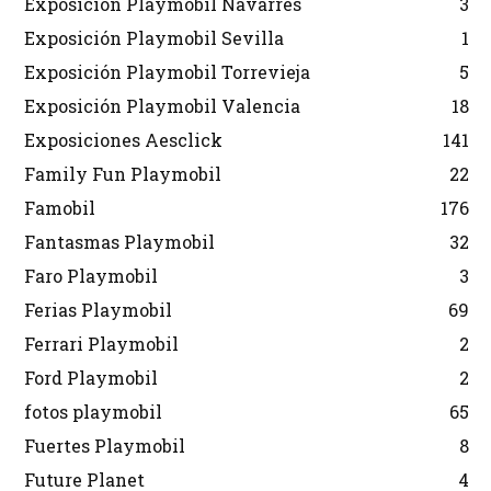
Exposicion Playmobil Navarres
3
Exposición Playmobil Sevilla
1
Exposición Playmobil Torrevieja
5
Exposición Playmobil Valencia
18
Exposiciones Aesclick
141
Family Fun Playmobil
22
Famobil
176
Fantasmas Playmobil
32
Faro Playmobil
3
Ferias Playmobil
69
Ferrari Playmobil
2
Ford Playmobil
2
fotos playmobil
65
Fuertes Playmobil
8
Future Planet
4