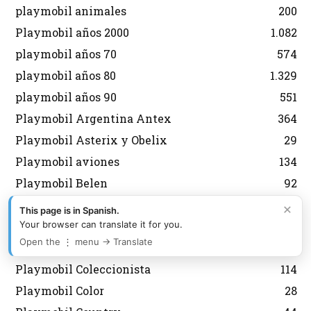
playmobil animales
200
Playmobil años 2000
1.082
playmobil años 70
574
playmobil años 80
1.329
playmobil años 90
551
Playmobil Argentina Antex
364
Playmobil Asterix y Obelix
29
Playmobil aviones
134
Playmobil Belen
92
Playmobil Brasil Trol
177
×
This page is in Spanish.
Playmobil Carrefour
9
Your browser can translate it for you.
Open the ⋮ menu → Translate
Playmobil City
599
Playmobil Coleccionista
114
Playmobil Color
28