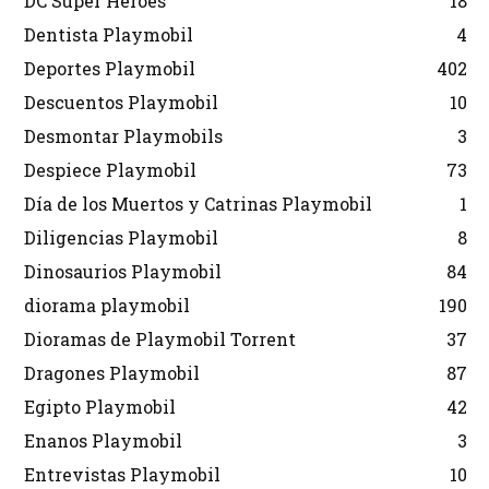
DC Super Héroes
18
Dentista Playmobil
4
Deportes Playmobil
402
Descuentos Playmobil
10
Desmontar Playmobils
3
Despiece Playmobil
73
Día de los Muertos y Catrinas Playmobil
1
Diligencias Playmobil
8
Dinosaurios Playmobil
84
diorama playmobil
190
Dioramas de Playmobil Torrent
37
Dragones Playmobil
87
Egipto Playmobil
42
Enanos Playmobil
3
Entrevistas Playmobil
10