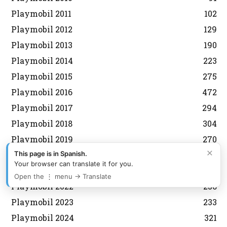
Playmobil 2011
102
Playmobil 2012
129
Playmobil 2013
190
Playmobil 2014
223
Playmobil 2015
275
Playmobil 2016
472
Playmobil 2017
294
Playmobil 2018
304
Playmobil 2019
270
×
Playmobil 2020
380
This page is in Spanish.
Your browser can translate it for you.
Playmobil 2021
518
Open the ⋮ menu → Translate
Playmobil 2022
256
Playmobil 2023
233
Playmobil 2024
321