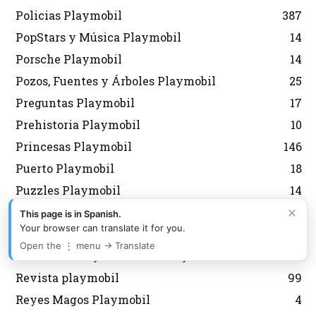
Policias Playmobil
387
PopStars y Música Playmobil
14
Porsche Playmobil
14
Pozos, Fuentes y Árboles Playmobil
25
Preguntas Playmobil
17
Prehistoria Playmobil
10
Princesas Playmobil
146
Puerto Playmobil
18
Puzzles Playmobil
14
×
Quedadas Playmobil
5
This page is in Spanish.
Your browser can translate it for you.
Recursos playmobil
1
Open the ⋮ menu → Translate
Restaurantes y Cafeterías Playmobil
14
Revista playmobil
99
Reyes Magos Playmobil
4