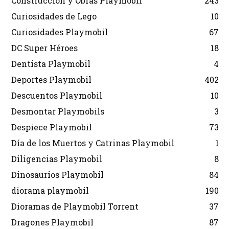
Construcción y Obras Playmobil
243
Curiosidades de Lego
10
Curiosidades Playmobil
67
DC Super Héroes
18
Dentista Playmobil
4
Deportes Playmobil
402
Descuentos Playmobil
10
Desmontar Playmobils
3
Despiece Playmobil
73
Día de los Muertos y Catrinas Playmobil
1
Diligencias Playmobil
8
Dinosaurios Playmobil
84
diorama playmobil
190
Dioramas de Playmobil Torrent
37
Dragones Playmobil
87