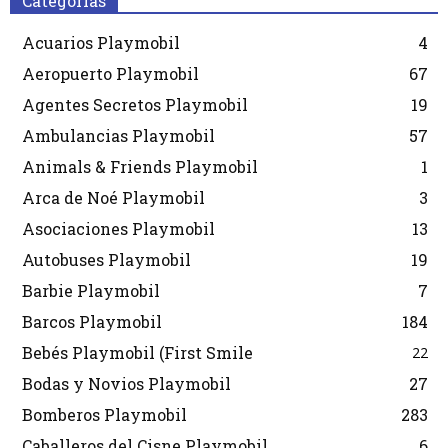
Categorias
Acuarios Playmobil
4
Aeropuerto Playmobil
67
Agentes Secretos Playmobil
19
Ambulancias Playmobil
57
Animals & Friends Playmobil
1
Arca de Noé Playmobil
3
Asociaciones Playmobil
13
Autobuses Playmobil
19
Barbie Playmobil
7
Barcos Playmobil
184
Bebés Playmobil (First Smile
22
Bodas y Novios Playmobil
27
Bomberos Playmobil
283
Caballeros del Cisne Playmobil
6