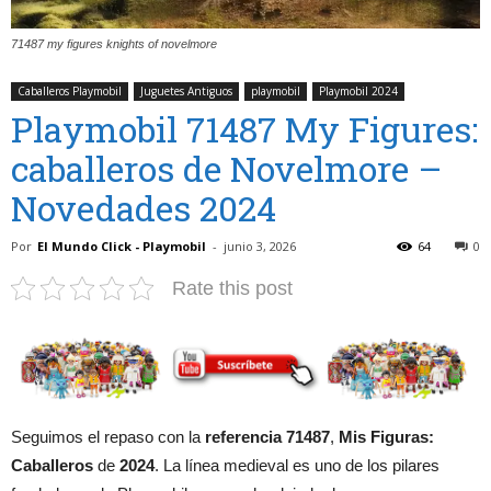
71487 my figures knights of novelmore
Caballeros Playmobil
Juguetes Antiguos
playmobil
Playmobil 2024
Playmobil 71487 My Figures:
caballeros de Novelmore –
Novedades 2024
Por
El Mundo Click - Playmobil
-
junio 3, 2026
64
0
Rate this post
Seguimos el repaso con la
referencia 71487
,
Mis Figuras:
Caballeros
de
2024
. La línea medieval es uno de los pilares