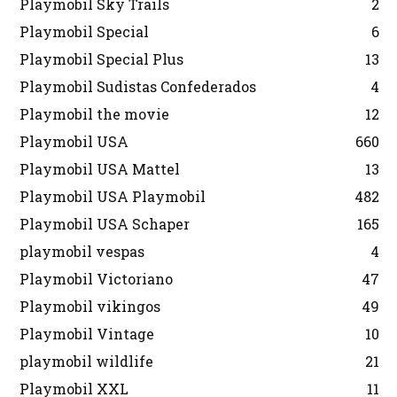
Playmobil Sky Trails
2
Playmobil Special
6
Playmobil Special Plus
13
Playmobil Sudistas Confederados
4
Playmobil the movie
12
Playmobil USA
660
Playmobil USA Mattel
13
Playmobil USA Playmobil
482
Playmobil USA Schaper
165
playmobil vespas
4
Playmobil Victoriano
47
Playmobil vikingos
49
Playmobil Vintage
10
playmobil wildlife
21
Playmobil XXL
11