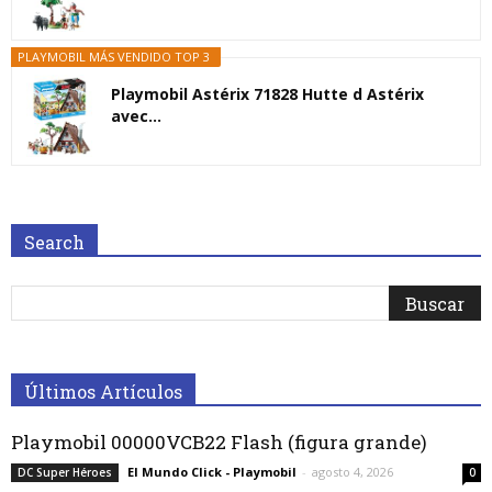
PLAYMOBIL MÁS VENDIDO TOP 3
Playmobil Astérix 71828 Hutte d Astérix
avec...
Search
Últimos Artículos
Playmobil 00000VCB22 Flash (figura grande)
El Mundo Click - Playmobil
-
agosto 4, 2026
DC Super Héroes
0