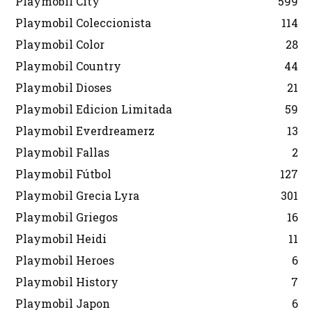
Playmobil City
599
Playmobil Coleccionista
114
Playmobil Color
28
Playmobil Country
44
Playmobil Dioses
21
Playmobil Edicion Limitada
59
Playmobil Everdreamerz
13
Playmobil Fallas
2
Playmobil Fútbol
127
Playmobil Grecia Lyra
301
Playmobil Griegos
16
Playmobil Heidi
11
Playmobil Heroes
6
Playmobil History
7
Playmobil Japon
6