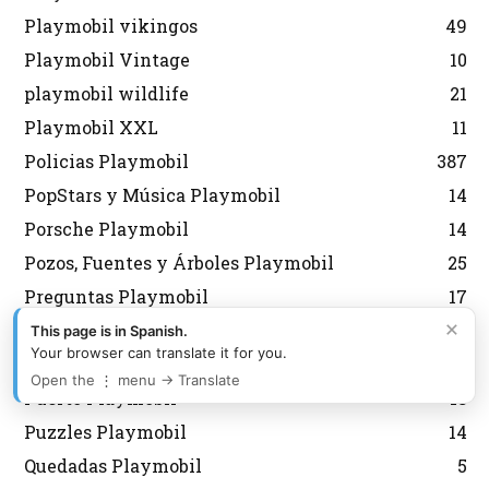
Playmobil vikingos
49
Playmobil Vintage
10
playmobil wildlife
21
Playmobil XXL
11
Policias Playmobil
387
PopStars y Música Playmobil
14
Porsche Playmobil
14
Pozos, Fuentes y Árboles Playmobil
25
Preguntas Playmobil
17
×
Prehistoria Playmobil
10
This page is in Spanish.
Your browser can translate it for you.
Princesas Playmobil
146
Open the ⋮ menu → Translate
Puerto Playmobil
18
Puzzles Playmobil
14
Quedadas Playmobil
5