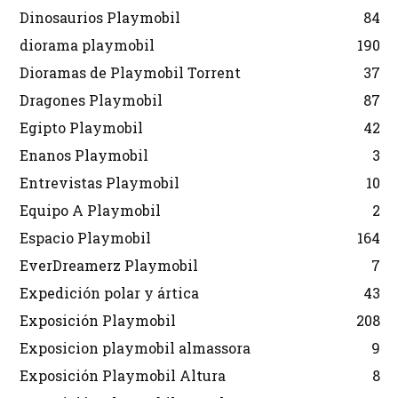
Dinosaurios Playmobil
84
diorama playmobil
190
Dioramas de Playmobil Torrent
37
Dragones Playmobil
87
Egipto Playmobil
42
Enanos Playmobil
3
Entrevistas Playmobil
10
Equipo A Playmobil
2
Espacio Playmobil
164
EverDreamerz Playmobil
7
Expedición polar y ártica
43
Exposición Playmobil
208
Exposicion playmobil almassora
9
Exposición Playmobil Altura
8