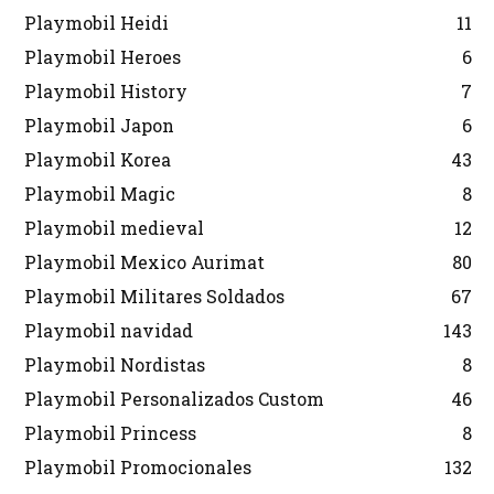
Playmobil Heidi
11
Playmobil Heroes
6
Playmobil History
7
Playmobil Japon
6
Playmobil Korea
43
Playmobil Magic
8
Playmobil medieval
12
Playmobil Mexico Aurimat
80
Playmobil Militares Soldados
67
Playmobil navidad
143
Playmobil Nordistas
8
Playmobil Personalizados Custom
46
Playmobil Princess
8
Playmobil Promocionales
132