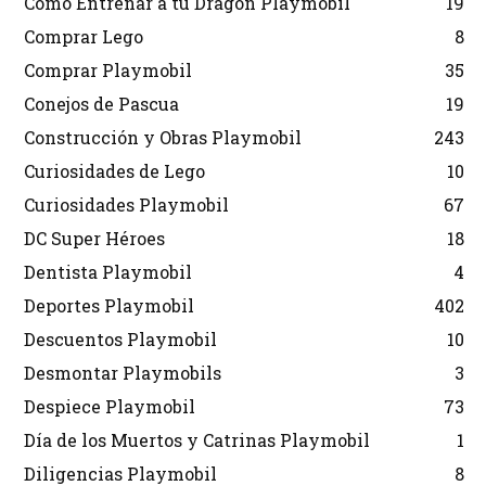
Cómo Entrenar a tu Dragón Playmobil
19
Comprar Lego
8
Comprar Playmobil
35
Conejos de Pascua
19
Construcción y Obras Playmobil
243
Curiosidades de Lego
10
Curiosidades Playmobil
67
DC Super Héroes
18
Dentista Playmobil
4
Deportes Playmobil
402
Descuentos Playmobil
10
Desmontar Playmobils
3
Despiece Playmobil
73
Día de los Muertos y Catrinas Playmobil
1
Diligencias Playmobil
8