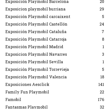
Exposición Playmobil Barcelona
20
Exposicion playmobil burriana
29
Exposición Playmobil carcaixent
5
Exposición Playmobil Castellón
24
Exposición Playmobil Cataluña
7
Exposición Playmobil Catarroja
8
Exposición Playmobil Madrid
1
Exposicion Playmobil Navarres
3
Exposición Playmobil Sevilla
1
Exposición Playmobil Torrevieja
5
Exposición Playmobil Valencia
18
Exposiciones Aesclick
141
Family Fun Playmobil
22
Famobil
176
Fantasmas Playmobil
32