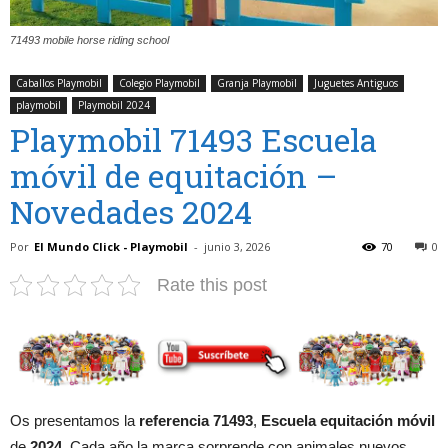
71493 mobile horse riding school
Caballos Playmobil
Colegio Playmobil
Granja Playmobil
Juguetes Antiguos
playmobil
Playmobil 2024
Playmobil 71493 Escuela
móvil de equitación –
Novedades 2024
Por
El Mundo Click - Playmobil
-
junio 3, 2026
70
0
Rate this post
Os presentamos la
referencia 71493
,
Escuela equitación móvil
de
2024
. Cada año la marca sorprende con animales nuevos