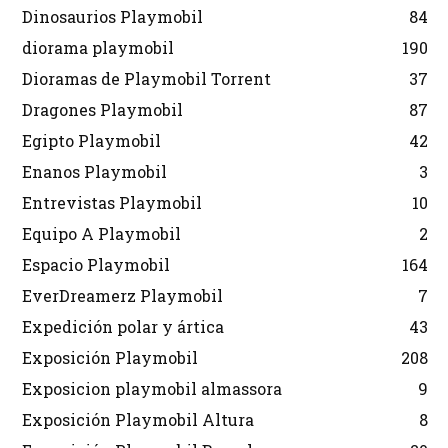
Dinosaurios Playmobil
84
diorama playmobil
190
Dioramas de Playmobil Torrent
37
Dragones Playmobil
87
Egipto Playmobil
42
Enanos Playmobil
3
Entrevistas Playmobil
10
Equipo A Playmobil
2
Espacio Playmobil
164
EverDreamerz Playmobil
7
Expedición polar y ártica
43
Exposición Playmobil
208
Exposicion playmobil almassora
9
Exposición Playmobil Altura
8