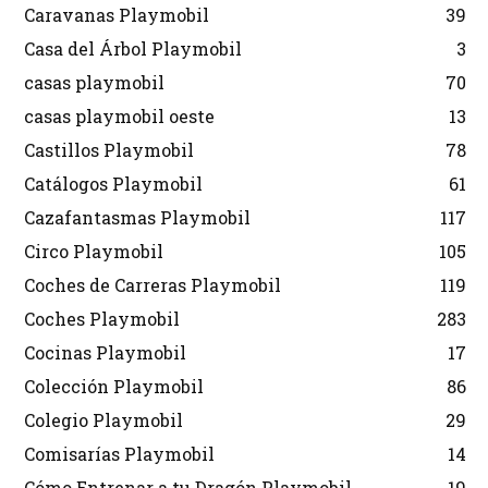
Caravanas Playmobil
39
Casa del Árbol Playmobil
3
casas playmobil
70
casas playmobil oeste
13
Castillos Playmobil
78
Catálogos Playmobil
61
Cazafantasmas Playmobil
117
Circo Playmobil
105
Coches de Carreras Playmobil
119
Coches Playmobil
283
Cocinas Playmobil
17
Colección Playmobil
86
Colegio Playmobil
29
Comisarías Playmobil
14
Cómo Entrenar a tu Dragón Playmobil
19