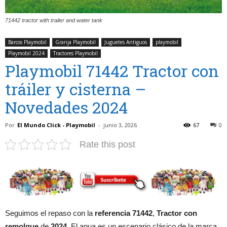
71442 tractor with trailer and water tank
Barcos Playmobil
Granja Playmobil
Juguetes Antiguos
playmobil
Playmobil 2024
Tractores Playmobil
Playmobil 71442 Tractor con
tráiler y cisterna –
Novedades 2024
Por
El Mundo Click - Playmobil
-
junio 3, 2026
67
0
Rate this post
Seguimos el repaso con la
referencia 71442
,
Tractor con
remolque
de
2024
. El agua es un escenario clásico de la marca,