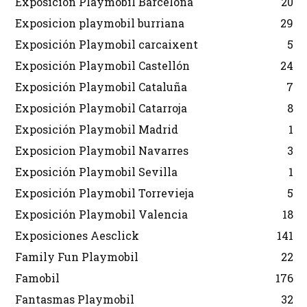
Exposición Playmobil Barcelona
20
Exposicion playmobil burriana
29
Exposición Playmobil carcaixent
5
Exposición Playmobil Castellón
24
Exposición Playmobil Cataluña
7
Exposición Playmobil Catarroja
8
Exposición Playmobil Madrid
1
Exposicion Playmobil Navarres
3
Exposición Playmobil Sevilla
1
Exposición Playmobil Torrevieja
5
Exposición Playmobil Valencia
18
Exposiciones Aesclick
141
Family Fun Playmobil
22
Famobil
176
Fantasmas Playmobil
32