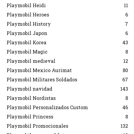
Playmobil Heidi
11
Playmobil Heroes
6
Playmobil History
7
Playmobil Japon
6
Playmobil Korea
43
Playmobil Magic
8
Playmobil medieval
12
Playmobil Mexico Aurimat
80
Playmobil Militares Soldados
67
Playmobil navidad
143
Playmobil Nordistas
8
Playmobil Personalizados Custom
46
Playmobil Princess
8
Playmobil Promocionales
132