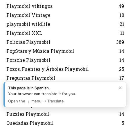
Playmobil vikingos
49
Playmobil Vintage
10
playmobil wildlife
21
Playmobil XXL
11
Policias Playmobil
389
PopStars y Música Playmobil
14
Porsche Playmobil
14
Pozos, Fuentes y Árboles Playmobil
25
Preguntas Playmobil
17
×
Prehistoria Playmobil
10
This page is in Spanish.
Your browser can translate it for you.
Princesas Playmobil
146
Open the ⋮ menu → Translate
Puerto Playmobil
18
Puzzles Playmobil
14
Quedadas Playmobil
5