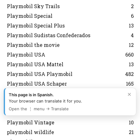
Playmobil Sky Trails
2
Playmobil Special
6
Playmobil Special Plus
13
Playmobil Sudistas Confederados
4
Playmobil the movie
12
Playmobil USA
660
Playmobil USA Mattel
13
Playmobil USA Playmobil
482
Playmobil USA Schaper
165
×
playmobil vespas
4
This page is in Spanish.
Your browser can translate it for you.
Playmobil Victoriano
47
Open the ⋮ menu → Translate
Playmobil vikingos
49
Playmobil Vintage
10
playmobil wildlife
21