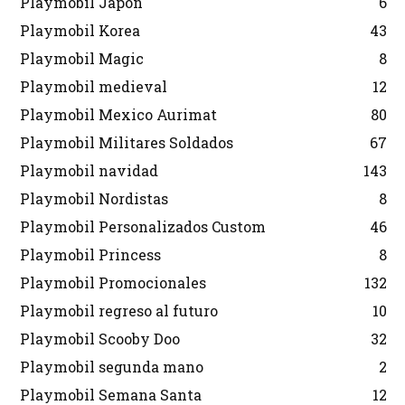
Playmobil Japon
6
Playmobil Korea
43
Playmobil Magic
8
Playmobil medieval
12
Playmobil Mexico Aurimat
80
Playmobil Militares Soldados
67
Playmobil navidad
143
Playmobil Nordistas
8
Playmobil Personalizados Custom
46
Playmobil Princess
8
Playmobil Promocionales
132
Playmobil regreso al futuro
10
Playmobil Scooby Doo
32
Playmobil segunda mano
2
Playmobil Semana Santa
12