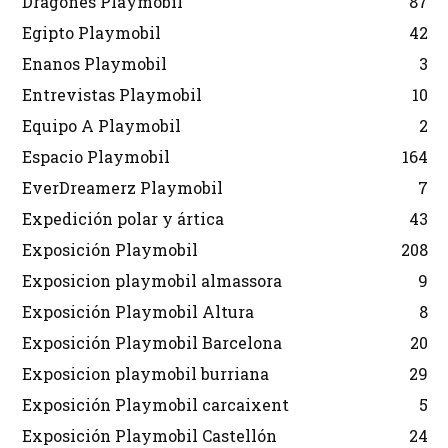
Dragones Playmobil
87
Egipto Playmobil
42
Enanos Playmobil
3
Entrevistas Playmobil
10
Equipo A Playmobil
2
Espacio Playmobil
164
EverDreamerz Playmobil
7
Expedición polar y ártica
43
Exposición Playmobil
208
Exposicion playmobil almassora
9
Exposición Playmobil Altura
8
Exposición Playmobil Barcelona
20
Exposicion playmobil burriana
29
Exposición Playmobil carcaixent
5
Exposición Playmobil Castellón
24