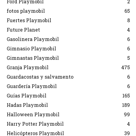
Ford Playmobil
2
fotos playmobil
65
Fuertes Playmobil
8
Future Planet
4
Gasolinera Playmobil
6
Gimnasio Playmobil
6
Gimnastas Playmobil
5
Granja Playmobil
475
Guardacostas y salvamento
6
Guardería Playmobil
6
Guías Playmobil
165
Hadas Playmobil
189
Halloween Playmobil
99
Harry Potter Playmobil
4
Helicópteros Playmobil
39