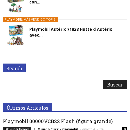
con...
PLAYMOBIL MÁS VENDIDO TOP 3
Playmobil Astérix 71828 Hutte d Astérix
avec...
Search
Últimos Artículos
Playmobil 00000VCB22 Flash (figura grande)
El Mundo Click - Playmobil
-
agosto 4, 2026
DC Super Héroes
0