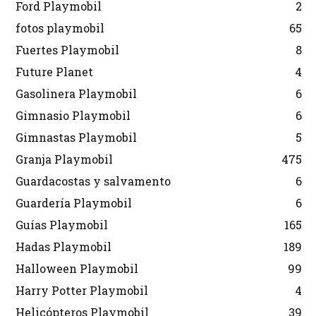
Ford Playmobil
2
fotos playmobil
65
Fuertes Playmobil
8
Future Planet
4
Gasolinera Playmobil
6
Gimnasio Playmobil
6
Gimnastas Playmobil
5
Granja Playmobil
475
Guardacostas y salvamento
6
Guardería Playmobil
6
Guías Playmobil
165
Hadas Playmobil
189
Halloween Playmobil
99
Harry Potter Playmobil
4
Helicópteros Playmobil
39