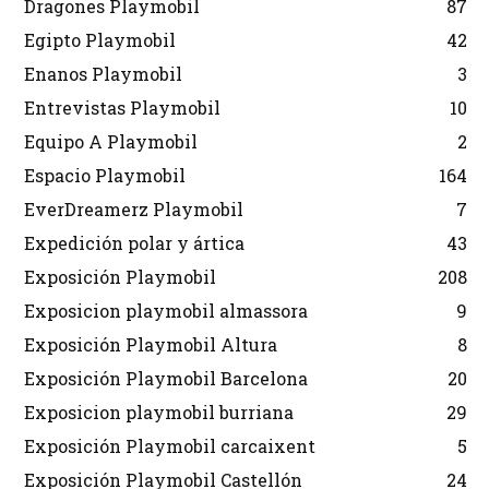
Dragones Playmobil
87
Egipto Playmobil
42
Enanos Playmobil
3
Entrevistas Playmobil
10
Equipo A Playmobil
2
Espacio Playmobil
164
EverDreamerz Playmobil
7
Expedición polar y ártica
43
Exposición Playmobil
208
Exposicion playmobil almassora
9
Exposición Playmobil Altura
8
Exposición Playmobil Barcelona
20
Exposicion playmobil burriana
29
Exposición Playmobil carcaixent
5
Exposición Playmobil Castellón
24