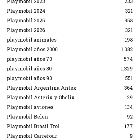
Playmobil 2023
233
Playmobil 2024
321
Playmobil 2025
358
Playmobil 2026
321
playmobil animales
198
Playmobil años 2000
1.082
playmobil años 70
574
playmobil años 80
1.329
playmobil años 90
551
Playmobil Argentina Antex
364
Playmobil Asterix y Obelix
29
Playmobil aviones
134
Playmobil Belen
92
Playmobil Brasil Trol
177
Playmobil Carrefour
9