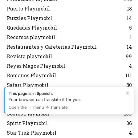
Puerto Playmobil
18
Puzzles Playmobil
14
Quedadas Playmobil
5
Recursos playmobil
1
Restaurantes y Cafeterías Playmobil
14
Revista playmobil
99
Reyes Magos Playmobil
4
Romanos Playmobil
111
Safari Playmobil
80
×
This page is in Spanish.
Servicios urbanos
23
Your browser can translate it for you.
Sirenas Playmobil
40
Open the ⋮ menu → Translate
Sobres Playmobil
139
Spirit Playmobil
36
Star Trek Playmobil
4