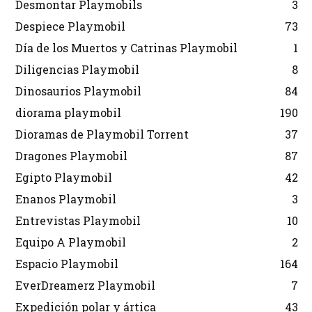
Desmontar Playmobils
3
Despiece Playmobil
73
Día de los Muertos y Catrinas Playmobil
1
Diligencias Playmobil
8
Dinosaurios Playmobil
84
diorama playmobil
190
Dioramas de Playmobil Torrent
37
Dragones Playmobil
87
Egipto Playmobil
42
Enanos Playmobil
3
Entrevistas Playmobil
10
Equipo A Playmobil
2
Espacio Playmobil
164
EverDreamerz Playmobil
7
Expedición polar y ártica
43