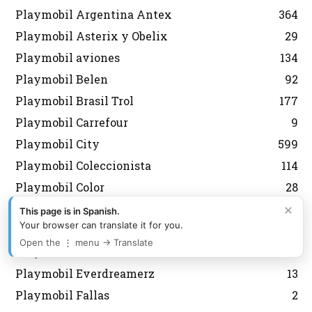
Playmobil Argentina Antex
364
Playmobil Asterix y Obelix
29
Playmobil aviones
134
Playmobil Belen
92
Playmobil Brasil Trol
177
Playmobil Carrefour
9
Playmobil City
599
Playmobil Coleccionista
114
Playmobil Color
28
×
Playmobil Country
44
This page is in Spanish.
Your browser can translate it for you.
Playmobil Dioses
21
Open the ⋮ menu → Translate
Playmobil Edicion Limitada
59
Playmobil Everdreamerz
13
Playmobil Fallas
2