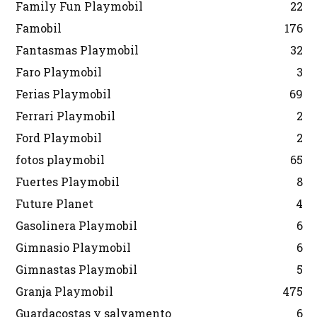
Family Fun Playmobil
22
Famobil
176
Fantasmas Playmobil
32
Faro Playmobil
3
Ferias Playmobil
69
Ferrari Playmobil
2
Ford Playmobil
2
fotos playmobil
65
Fuertes Playmobil
8
Future Planet
4
Gasolinera Playmobil
6
Gimnasio Playmobil
6
Gimnastas Playmobil
5
Granja Playmobil
475
Guardacostas y salvamento
6