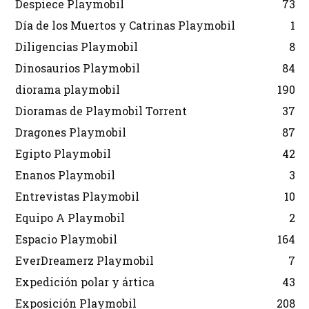
Despiece Playmobil
73
Día de los Muertos y Catrinas Playmobil
1
Diligencias Playmobil
8
Dinosaurios Playmobil
84
diorama playmobil
190
Dioramas de Playmobil Torrent
37
Dragones Playmobil
87
Egipto Playmobil
42
Enanos Playmobil
3
Entrevistas Playmobil
10
Equipo A Playmobil
2
Espacio Playmobil
164
EverDreamerz Playmobil
7
Expedición polar y ártica
43
Exposición Playmobil
208