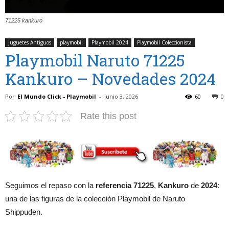
71225 kankuro
Juguetes Antiguos
playmobil
Playmobil 2024
Playmobil Coleccionista
Playmobil Naruto 71225
Kankuro – Novedades 2024
Por
El Mundo Click - Playmobil
-
junio 3, 2026
60
0
Rate this post
Seguimos el repaso con la
referencia 71225
,
Kankuro
de
2024
:
una de las figuras de la colección Playmobil de Naruto
Shippuden.