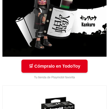
🛒 Cómpralo en TodoToy
Tu tienda de Playmobil favorita