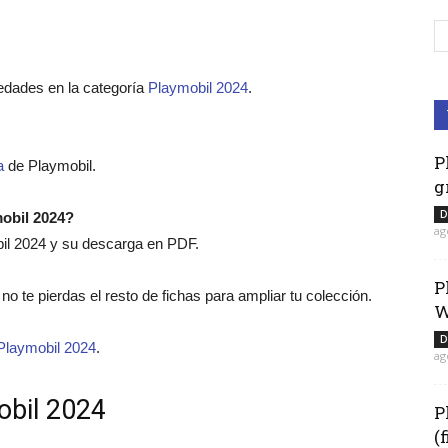
edades en la categoría
Playmobil 2024
.
P
a
de Playmobil.
g
D
mobil 2024?
ag
bil 2024 y su descarga en PDF.
P
, no te pierdas el resto de fichas para ampliar tu colección.
W
D
Playmobil 2024
.
ag
obil 2024
P
(