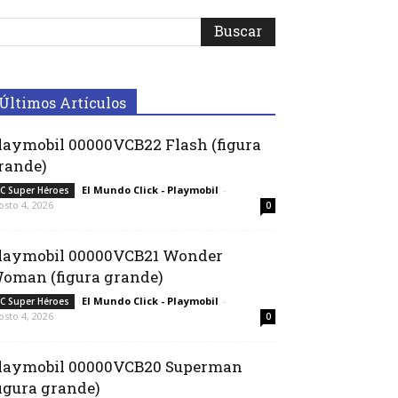
Últimos Artículos
laymobil 00000VCB22 Flash (figura
rande)
El Mundo Click - Playmobil
-
C Super Héroes
osto 4, 2026
0
laymobil 00000VCB21 Wonder
oman (figura grande)
El Mundo Click - Playmobil
-
C Super Héroes
osto 4, 2026
0
laymobil 00000VCB20 Superman
figura grande)