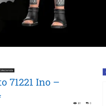
oleccionista
o 71221 Ino –
4
61
0