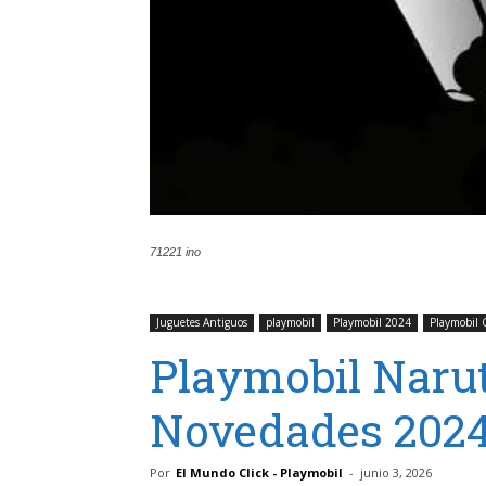
71221 ino
Juguetes Antiguos
playmobil
Playmobil 2024
Playmobil C
Playmobil Narut
Novedades 202
Por
El Mundo Click - Playmobil
-
junio 3, 2026