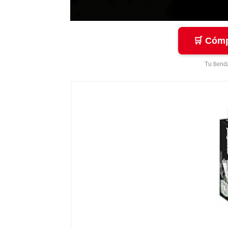
🛒 Cómp
Tu tiend