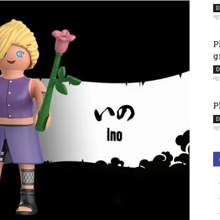
D
ag
P
g
D
ag
P
D
ag