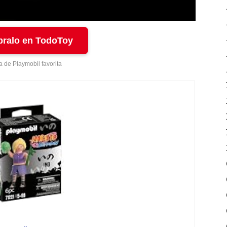
ralo en TodoToy
a de Playmobil favorita