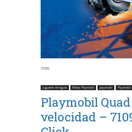
71091
Juguetes Antiguos
Motos Playmobil
playmobil
Playmobil
Playmobil Quad 
velocidad – 710
Click