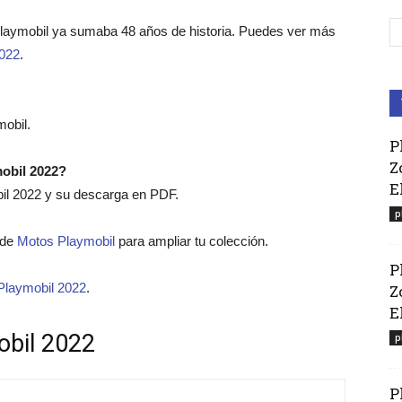
Playmobil ya sumaba 48 años de historia. Puedes ver más
2022
.
obil.
P
Z
mobil 2022?
E
bil 2022 y su descarga en PDF.
p
o de
Motos Playmobil
para ampliar tu colección.
P
Playmobil 2022
.
Z
El
obil 2022
p
P