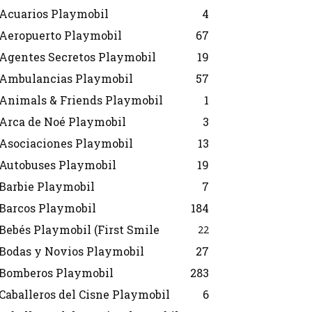
Acuarios Playmobil
4
Aeropuerto Playmobil
67
Agentes Secretos Playmobil
19
Ambulancias Playmobil
57
Animals & Friends Playmobil
1
Arca de Noé Playmobil
3
Asociaciones Playmobil
13
Autobuses Playmobil
19
Barbie Playmobil
7
Barcos Playmobil
184
Bebés Playmobil (First Smile
22
Bodas y Novios Playmobil
27
Bomberos Playmobil
283
Caballeros del Cisne Playmobil
6