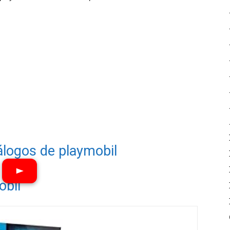
álogos de playmobil
obil