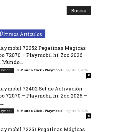
Últimos Artículos
laymobil 72252 Pegatinas Mágicas
oo 72070 – Playmobil hi! Zoo 2026 –
l Mundo...
El Mundo Click - Playmobil
-
agosto 7, 2026
laymobil
0
laymobil 72402 Set de Activación
oo 72070 – Playmobil hi! Zoo 2026 –
...
El Mundo Click - Playmobil
-
agosto 7, 2026
laymobil
0
laymobil 72251 Pegatinas Mágicas