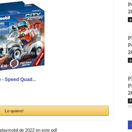
P
2
p
P
P
2
p
P
- Speed Quad...
P
2
P
ag
Lo quiero!
 playmobil de 2022 en este pdf