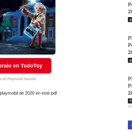
P
2
p
P
P
2
p
ralo en TodoToy
P
a de Playmobil favorita
P
2
 playmobil de 2020 en este pdf
P
ag