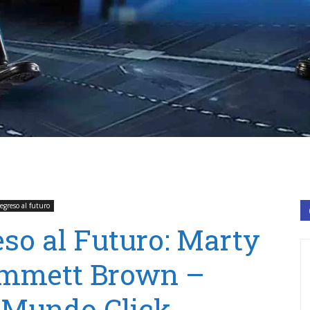
egreso al futuro
so al Futuro: Marty
 Emmett Brown –
 Mundo Click