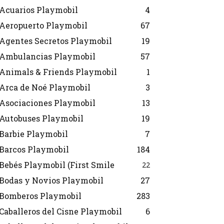
Acuarios Playmobil
4
Aeropuerto Playmobil
67
Agentes Secretos Playmobil
19
Ambulancias Playmobil
57
Animals & Friends Playmobil
1
Arca de Noé Playmobil
3
Asociaciones Playmobil
13
Autobuses Playmobil
19
Barbie Playmobil
7
Barcos Playmobil
184
Bebés Playmobil (First Smile
22
Bodas y Novios Playmobil
27
Bomberos Playmobil
283
Caballeros del Cisne Playmobil
6