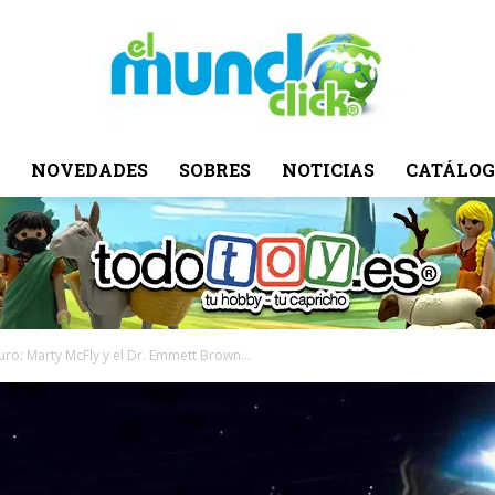
NOVEDADES
SOBRES
NOTICIAS
CATÁLOG
El
Mundo
uro: Marty McFly y el Dr. Emmett Brown...
Click