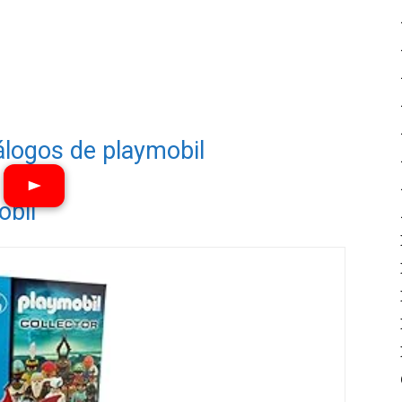
álogos de playmobil
obil
Ver vídeos