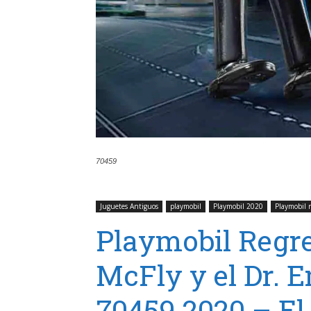
70459
Juguetes Antiguos
playmobil
Playmobil 2020
Playmobil r
Playmobil Regre
McFly y el Dr.
70459 2020 – El