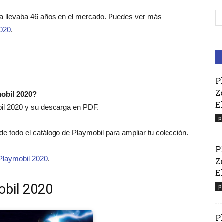
ca llevaba 46 años en el mercado. Puedes ver más
2020
.
P
Z
mobil 2020?
E
bil 2020 y su descarga en PDF.
p
o de todo el catálogo de Playmobil para ampliar tu colección.
P
Playmobil 2020
.
Z
El
obil 2020
p
P