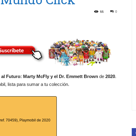
66
0
al Futuro: Marty McFly y el Dr. Emmett Brown
de
2020
.
l, lista para sumar a tu colección.
ref. 70459), Playmobil de 2020