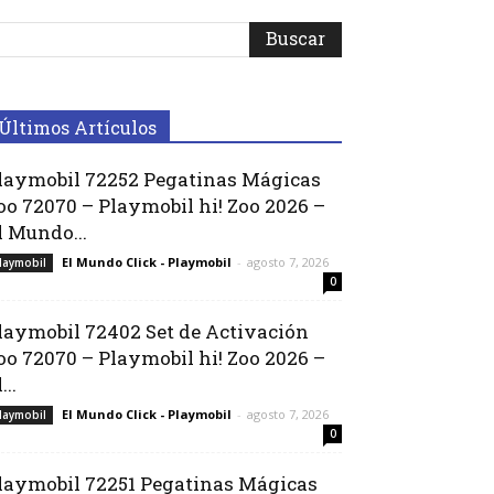
Últimos Artículos
laymobil 72252 Pegatinas Mágicas
oo 72070 – Playmobil hi! Zoo 2026 –
l Mundo...
El Mundo Click - Playmobil
-
agosto 7, 2026
laymobil
0
laymobil 72402 Set de Activación
oo 72070 – Playmobil hi! Zoo 2026 –
...
El Mundo Click - Playmobil
-
agosto 7, 2026
laymobil
0
laymobil 72251 Pegatinas Mágicas