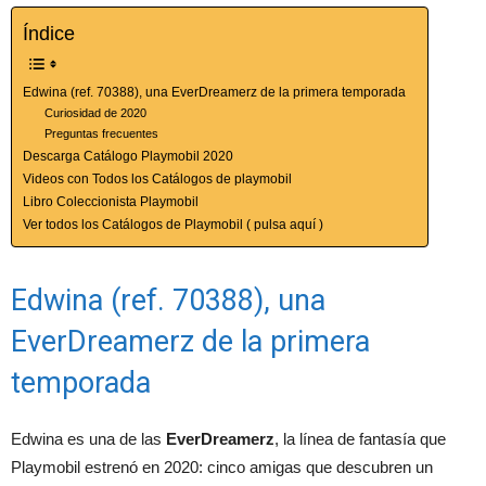
Índice
Edwina (ref. 70388), una EverDreamerz de la primera temporada
Curiosidad de 2020
Preguntas frecuentes
Descarga Catálogo Playmobil 2020
Videos con Todos los Catálogos de playmobil
Libro Coleccionista Playmobil
Ver todos los Catálogos de Playmobil ( pulsa aquí )
Edwina (ref. 70388), una
EverDreamerz de la primera
temporada
Edwina es una de las
EverDreamerz
, la línea de fantasía que
Playmobil estrenó en 2020: cinco amigas que descubren un