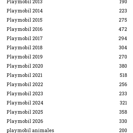
Playmobil 2013
190
Playmobil 2014
223
Playmobil 2015
275
Playmobil 2016
472
Playmobil 2017
294
Playmobil 2018
304
Playmobil 2019
270
Playmobil 2020
380
Playmobil 2021
518
Playmobil 2022
256
Playmobil 2023
233
Playmobil 2024
321
Playmobil 2025
358
Playmobil 2026
330
playmobil animales
200