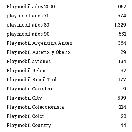
Playmobil años 2000
1.082
playmobil años 70
574
playmobil años 80
1.329
playmobil años 90
551
Playmobil Argentina Antex
364
Playmobil Asterix y Obelix
29
Playmobil aviones
134
Playmobil Belen
92
Playmobil Brasil Trol
177
Playmobil Carrefour
9
Playmobil City
599
Playmobil Coleccionista
114
Playmobil Color
28
Playmobil Country
44