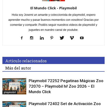
El Mundo Click - Playmobil
Hola soy Josemi un amante y coleccionista de playmobil, espero
aprender mucho y pasar buenos momentos con vosotros! Gracias por
comentar y compartir. Podéis seguir nuestros videos de playmobil y
juguetes en nuestro canal de youtube.
Artículo relacionados
Más del autor
Playmobil 72252 Pegatinas Mágicas Zoo
72070 – Playmobil hi! Zoo 2026 – El
Mundo Click
playmobil
Playmobil 72402 Set de Activación Zoo