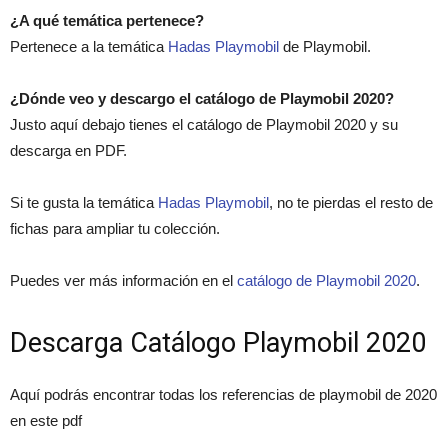
¿A qué temática pertenece?
Pertenece a la temática
Hadas Playmobil
de Playmobil.
¿Dónde veo y descargo el catálogo de Playmobil 2020?
Justo aquí debajo tienes el catálogo de Playmobil 2020 y su
descarga en PDF.
Si te gusta la temática
Hadas Playmobil
, no te pierdas el resto de
fichas para ampliar tu colección.
Puedes ver más información en el
catálogo de Playmobil 2020
.
Descarga Catálogo Playmobil 2020
Aquí podrás encontrar todas los referencias de playmobil de 2020
en este pdf