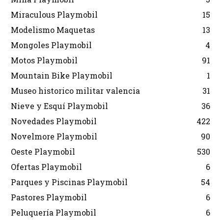
Miraculous Playmobil
15
Modelismo Maquetas
13
Mongoles Playmobil
4
Motos Playmobil
91
Mountain Bike Playmobil
1
Museo historico militar valencia
31
Nieve y Esquí Playmobil
36
Novedades Playmobil
422
Novelmore Playmobil
90
Oeste Playmobil
530
Ofertas Playmobil
6
Parques y Piscinas Playmobil
54
Pastores Playmobil
6
Peluquería Playmobil
6