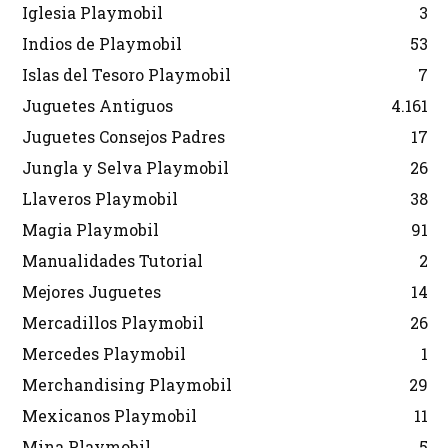
Iglesia Playmobil
3
Indios de Playmobil
53
Islas del Tesoro Playmobil
7
Juguetes Antiguos
4.161
Juguetes Consejos Padres
17
Jungla y Selva Playmobil
26
Llaveros Playmobil
38
Magia Playmobil
91
Manualidades Tutorial
2
Mejores Juguetes
14
Mercadillos Playmobil
26
Mercedes Playmobil
1
Merchandising Playmobil
29
Mexicanos Playmobil
11
Mina Playmobil
5