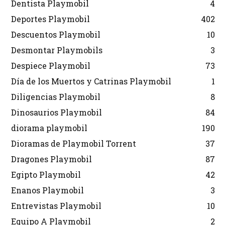
Dentista Playmobil
4
Deportes Playmobil
402
Descuentos Playmobil
10
Desmontar Playmobils
3
Despiece Playmobil
73
Día de los Muertos y Catrinas Playmobil
1
Diligencias Playmobil
8
Dinosaurios Playmobil
84
diorama playmobil
190
Dioramas de Playmobil Torrent
37
Dragones Playmobil
87
Egipto Playmobil
42
Enanos Playmobil
3
Entrevistas Playmobil
10
Equipo A Playmobil
2