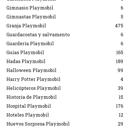
Gimnasio Playmobil
6
Gimnastas Playmobil
5
Granja Playmobil
475
Guardacostas y salvamento
6
Guardería Playmobil
6
Guías Playmobil
165
Hadas Playmobil
189
Halloween Playmobil
99
Harry Potter Playmobil
4
Helicópteros Playmobil
39
Historia de Playmobil
15
Hospital Playmobil
176
Hoteles Playmobil
12
Huevos Sorpresa Playmobil
29