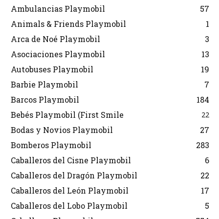
Ambulancias Playmobil
57
Animals & Friends Playmobil
1
Arca de Noé Playmobil
3
Asociaciones Playmobil
13
Autobuses Playmobil
19
Barbie Playmobil
7
Barcos Playmobil
184
Bebés Playmobil (First Smile
22
Bodas y Novios Playmobil
27
Bomberos Playmobil
283
Caballeros del Cisne Playmobil
6
Caballeros del Dragón Playmobil
22
Caballeros del León Playmobil
17
Caballeros del Lobo Playmobil
5