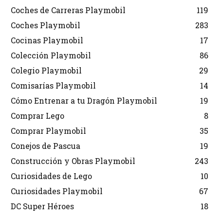
Coches de Carreras Playmobil
119
Coches Playmobil
283
Cocinas Playmobil
17
Colección Playmobil
86
Colegio Playmobil
29
Comisarías Playmobil
14
Cómo Entrenar a tu Dragón Playmobil
19
Comprar Lego
8
Comprar Playmobil
35
Conejos de Pascua
19
Construcción y Obras Playmobil
243
Curiosidades de Lego
10
Curiosidades Playmobil
67
DC Super Héroes
18