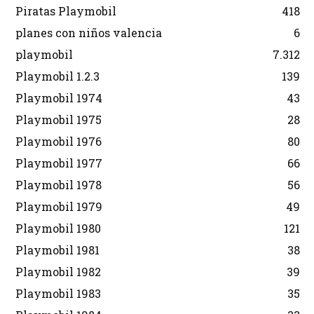
Piratas Playmobil
418
planes con niños valencia
6
playmobil
7.312
Playmobil 1.2.3
139
Playmobil 1974
43
Playmobil 1975
28
Playmobil 1976
80
Playmobil 1977
66
Playmobil 1978
56
Playmobil 1979
49
Playmobil 1980
121
Playmobil 1981
38
Playmobil 1982
39
Playmobil 1983
35