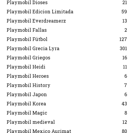
Playmobil Dioses
21
Playmobil Edicion Limitada
59
Playmobil Everdreamerz
13
Playmobil Fallas
2
Playmobil Fútbol
127
Playmobil Grecia Lyra
301
Playmobil Griegos
16
Playmobil Heidi
11
Playmobil Heroes
6
Playmobil History
7
Playmobil Japon
6
Playmobil Korea
43
Playmobil Magic
8
Playmobil medieval
12
Playmobil Mexico Aurimat
80