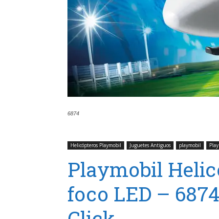
6874
Helicópteros Playmobil
Juguetes Antiguos
playmobil
Pla
Playmobil Helic
foco LED – 6874
Click