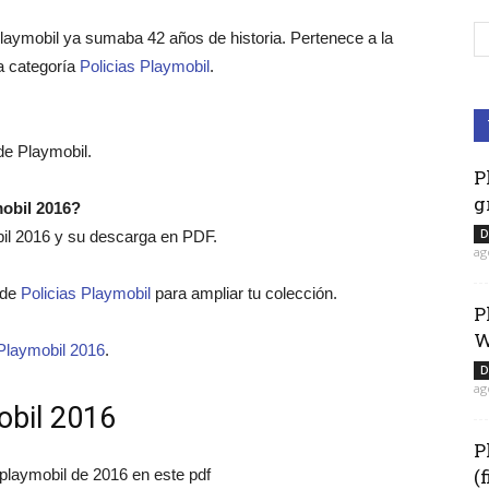
laymobil ya sumaba 42 años de historia. Pertenece a la
la categoría
Policias Playmobil
.
 de Playmobil.
P
g
mobil 2016?
D
bil 2016 y su descarga en PDF.
ag
o de
Policias Playmobil
para ampliar tu colección.
P
W
Playmobil 2016
.
D
ag
obil 2016
P
(
 playmobil de 2016 en este pdf