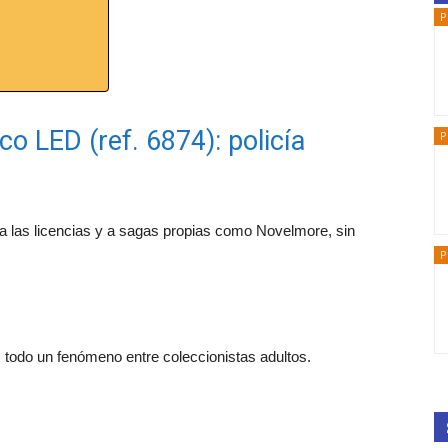
P
co LED (ref. 6874): policía
P
 a las licencias y a sagas propias como Novelmore, sin
P
, todo un fenómeno entre coleccionistas adultos.