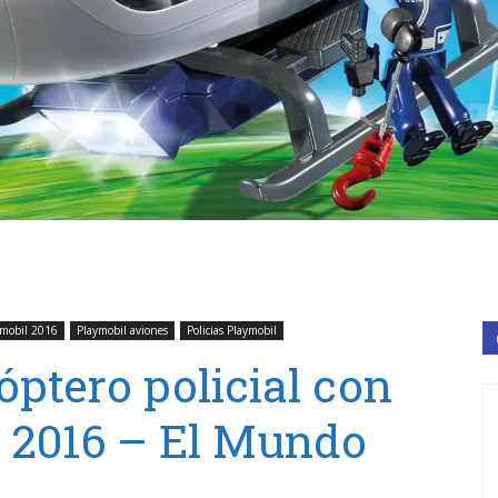
ymobil 2016
Playmobil aviones
Policias Playmobil
óptero policial con
 2016 – El Mundo