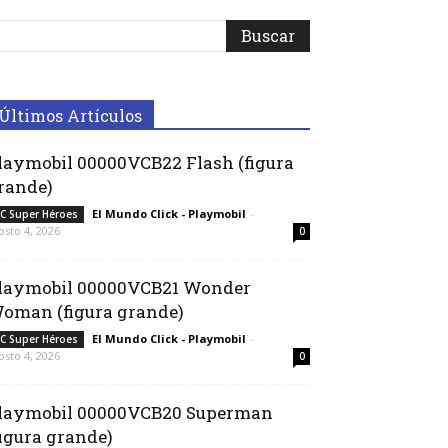
Últimos Artículos
laymobil 00000VCB22 Flash (figura
rande)
El Mundo Click - Playmobil
-
C Super Héroes
osto 4, 2026
0
laymobil 00000VCB21 Wonder
oman (figura grande)
El Mundo Click - Playmobil
-
C Super Héroes
osto 4, 2026
0
laymobil 00000VCB20 Superman
figura grande)