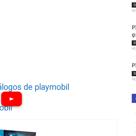
D
ag
P
g
D
ag
P
D
ag
álogos de playmobil
obil
Ver vídeos