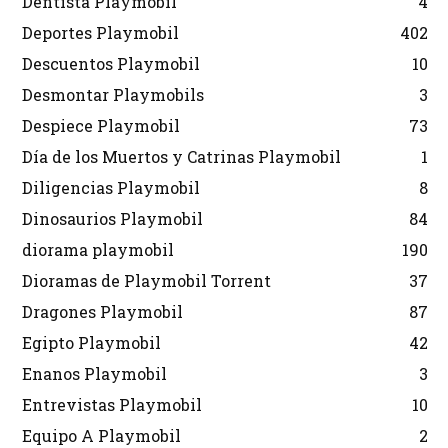
Dentista Playmobil
4
Deportes Playmobil
402
Descuentos Playmobil
10
Desmontar Playmobils
3
Despiece Playmobil
73
Día de los Muertos y Catrinas Playmobil
1
Diligencias Playmobil
8
Dinosaurios Playmobil
84
diorama playmobil
190
Dioramas de Playmobil Torrent
37
Dragones Playmobil
87
Egipto Playmobil
42
Enanos Playmobil
3
Entrevistas Playmobil
10
Equipo A Playmobil
2