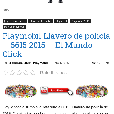
6615
Juguetes Antiguos
Llaveros Playmobil
playmobil
Playmobil 2015
Policias Playmobil
Playmobil Llavero de policía
– 6615 2015 – El Mundo
Click
Por
El Mundo Click - Playmobil
-
junio 1, 2026
55
0
Rate this post
Hoy le toca el turno a la
referencia 6615
,
Llavero de policía
de
2015
. Comisarías, coches patrulla y controles son el corazón de