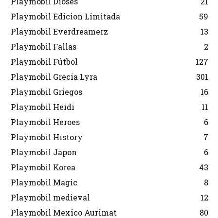
Playmobil Dioses
21
Playmobil Edicion Limitada
59
Playmobil Everdreamerz
13
Playmobil Fallas
2
Playmobil Fútbol
127
Playmobil Grecia Lyra
301
Playmobil Griegos
16
Playmobil Heidi
11
Playmobil Heroes
6
Playmobil History
7
Playmobil Japon
6
Playmobil Korea
43
Playmobil Magic
8
Playmobil medieval
12
Playmobil Mexico Aurimat
80