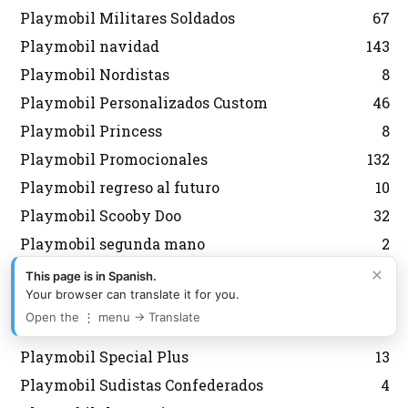
Playmobil Militares Soldados
67
Playmobil navidad
143
Playmobil Nordistas
8
Playmobil Personalizados Custom
46
Playmobil Princess
8
Playmobil Promocionales
132
Playmobil regreso al futuro
10
Playmobil Scooby Doo
32
Playmobil segunda mano
2
Playmobil Semana Santa
12
×
This page is in Spanish.
Your browser can translate it for you.
Playmobil Sky Trails
2
Open the ⋮ menu → Translate
Playmobil Special
6
Playmobil Special Plus
13
Playmobil Sudistas Confederados
4