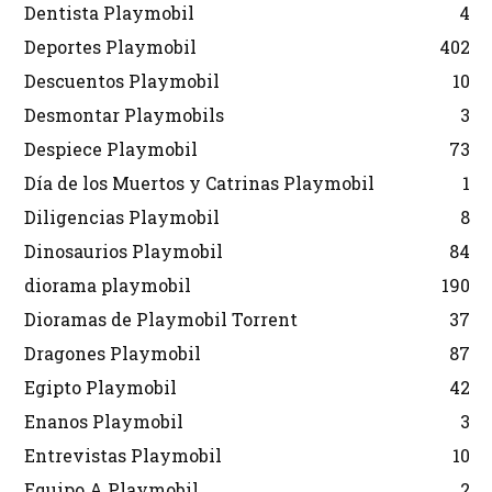
Dentista Playmobil
4
Deportes Playmobil
402
Descuentos Playmobil
10
Desmontar Playmobils
3
Despiece Playmobil
73
Día de los Muertos y Catrinas Playmobil
1
Diligencias Playmobil
8
Dinosaurios Playmobil
84
diorama playmobil
190
Dioramas de Playmobil Torrent
37
Dragones Playmobil
87
Egipto Playmobil
42
Enanos Playmobil
3
Entrevistas Playmobil
10
Equipo A Playmobil
2