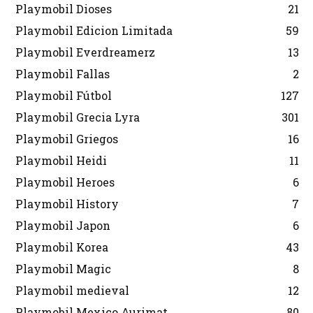
Playmobil Dioses
21
Playmobil Edicion Limitada
59
Playmobil Everdreamerz
13
Playmobil Fallas
2
Playmobil Fútbol
127
Playmobil Grecia Lyra
301
Playmobil Griegos
16
Playmobil Heidi
11
Playmobil Heroes
6
Playmobil History
7
Playmobil Japon
6
Playmobil Korea
43
Playmobil Magic
8
Playmobil medieval
12
Playmobil Mexico Aurimat
80