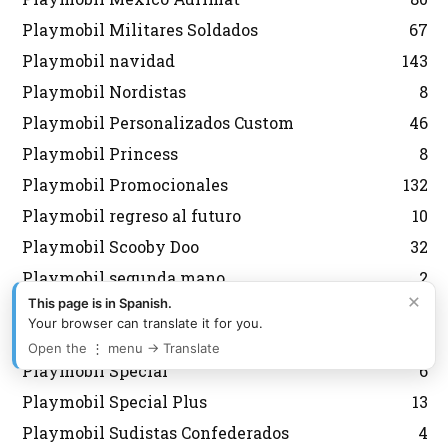
Playmobil Militares Soldados
67
Playmobil navidad
143
Playmobil Nordistas
8
Playmobil Personalizados Custom
46
Playmobil Princess
8
Playmobil Promocionales
132
Playmobil regreso al futuro
10
Playmobil Scooby Doo
32
Playmobil segunda mano
2
×
This page is in Spanish.
Playmobil Semana Santa
12
Your browser can translate it for you.
Playmobil Sky Trails
2
Open the ⋮ menu → Translate
Playmobil Special
6
Playmobil Special Plus
13
Playmobil Sudistas Confederados
4