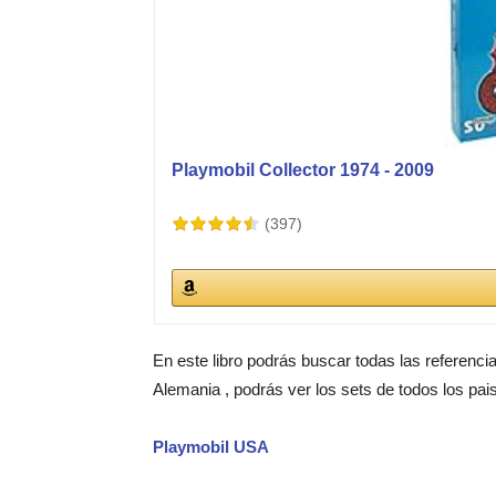
Playmobil Collector 1974 - 2009
(397)
En este libro podrás buscar todas las referenci
Alemania , podrás ver los sets de todos los pai
Playmobil USA