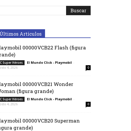
Últimos Artículos
laymobil 00000VCB22 Flash (figura
rande)
El Mundo Click - Playmobil
-
C Super Héroes
osto 4, 2026
0
laymobil 00000VCB21 Wonder
oman (figura grande)
El Mundo Click - Playmobil
-
C Super Héroes
osto 4, 2026
0
laymobil 00000VCB20 Superman
figura grande)