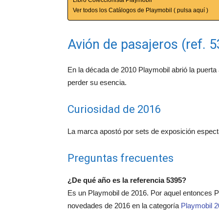
Ver todos los Catálogos de Playmobil ( pulsa aquí )
Avión de pasajeros (ref. 
En la década de 2010 Playmobil abrió la puerta
perder su esencia.
Curiosidad de 2016
La marca apostó por sets de exposición espect
Preguntas frecuentes
¿De qué año es la referencia 5395?
Es un Playmobil de 2016. Por aquel entonces 
novedades de 2016 en la categoría
Playmobil 