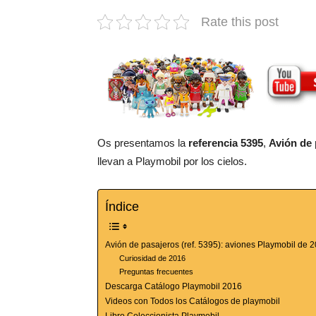
Rate this post
Os presentamos la
referencia 5395
,
Avión de 
llevan a Playmobil por los cielos.
Índice
Avión de pasajeros (ref. 5395): aviones Playmobil de 
Curiosidad de 2016
Preguntas frecuentes
Descarga Catálogo Playmobil 2016
Videos con Todos los Catálogos de playmobil
Libro Coleccionista Playmobil