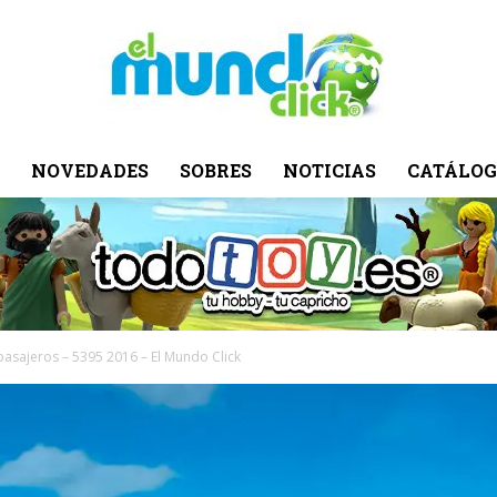
NOVEDADES
SOBRES
NOTICIAS
CATÁLOG
El
Mundo
pasajeros – 5395 2016 – El Mundo Click
Click