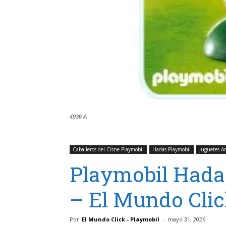
4936 A
Caballeros del Cisne Playmobil
Hadas Playmobil
Juguetes A
Playmobil Hada 
– El Mundo Cli
Por
El Mundo Click - Playmobil
-
mayo 31, 2026