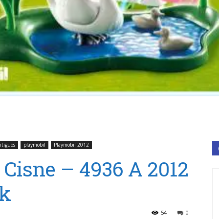
ntiguos
playmobil
Playmobil 2012
Cisne – 4936 A 2012
ck
54
0