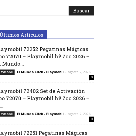
Últimos Artículos
laymobil 72252 Pegatinas Mágicas
oo 72070 – Playmobil hi! Zoo 2026 –
l Mundo...
El Mundo Click - Playmobil
-
agosto 7, 2026
laymobil
0
laymobil 72402 Set de Activación
oo 72070 – Playmobil hi! Zoo 2026 –
...
El Mundo Click - Playmobil
-
agosto 7, 2026
laymobil
0
laymobil 72251 Pegatinas Mágicas