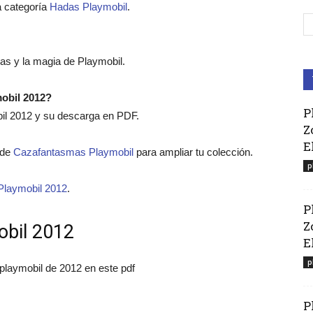
a categoría
Hadas Playmobil
.
das y la magia de Playmobil.
mobil 2012?
P
bil 2012 y su descarga en PDF.
Z
E
o de
Cazafantasmas Playmobil
para ampliar tu colección.
p
Playmobil 2012
.
P
Z
obil 2012
El
p
 playmobil de 2012 en este pdf
P