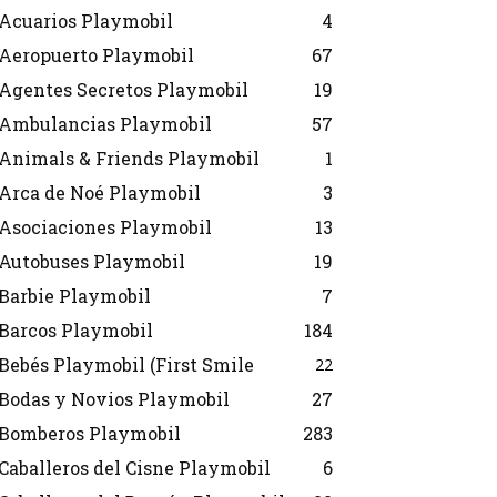
Acuarios Playmobil
4
Aeropuerto Playmobil
67
Agentes Secretos Playmobil
19
Ambulancias Playmobil
57
Animals & Friends Playmobil
1
Arca de Noé Playmobil
3
Asociaciones Playmobil
13
Autobuses Playmobil
19
Barbie Playmobil
7
Barcos Playmobil
184
Bebés Playmobil (First Smile
22
Bodas y Novios Playmobil
27
Bomberos Playmobil
283
Caballeros del Cisne Playmobil
6