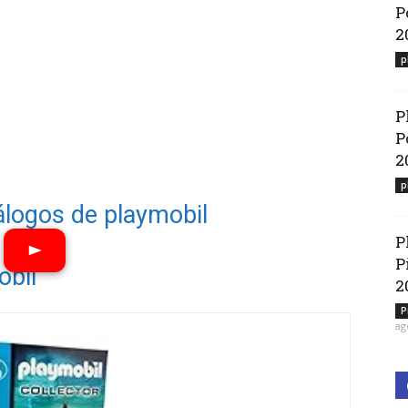
P
2
p
P
P
2
p
álogos de playmobil
P
P
obil
2
Ver vídeos
P
ag