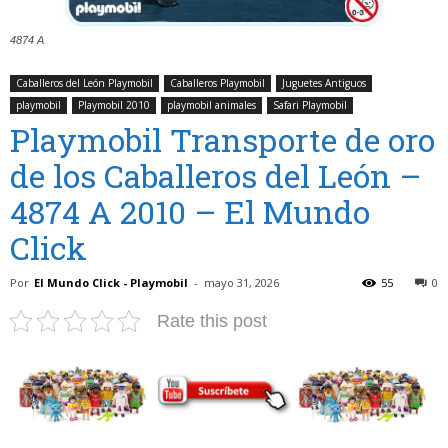
4874 A
Caballeros del León Playmobil
Caballeros Playmobil
Juguetes Antiguos
playmobil
Playmobil 2010
playmobil animales
Safari Playmobil
Playmobil Transporte de oro
de los Caballeros del León –
4874 A 2010 – El Mundo
Click
Por
El Mundo Click - Playmobil
-
mayo 31, 2026
55
0
Rate this post