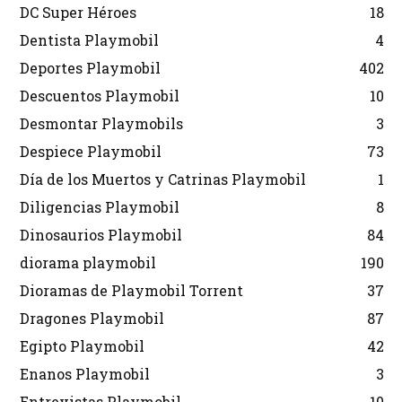
DC Super Héroes
18
Dentista Playmobil
4
Deportes Playmobil
402
Descuentos Playmobil
10
Desmontar Playmobils
3
Despiece Playmobil
73
Día de los Muertos y Catrinas Playmobil
1
Diligencias Playmobil
8
Dinosaurios Playmobil
84
diorama playmobil
190
Dioramas de Playmobil Torrent
37
Dragones Playmobil
87
Egipto Playmobil
42
Enanos Playmobil
3
Entrevistas Playmobil
10