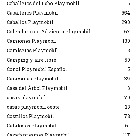
Caballeros del Lobo Playmobil
5
Caballeros Playmobil
554
Caballos Playmobil
293
Calendario de Adviento Playmobil
67
Camiones Playmobil
130
Camisetas Playmobil
3
Camping y aire libre
50
Canal Playmobil Español
5
Caravanas Playmobil
39
Casa del Árbol Playmobil
3
casas playmobil
70
casas playmobil oeste
13
Castillos Playmobil
78
Catálogos Playmobil
61
Cazafantasmas Playmobil
117