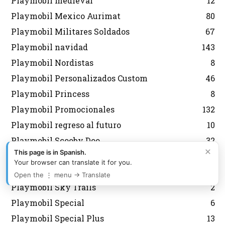
Playmobil medieval
12
Playmobil Mexico Aurimat
80
Playmobil Militares Soldados
67
Playmobil navidad
143
Playmobil Nordistas
8
Playmobil Personalizados Custom
46
Playmobil Princess
8
Playmobil Promocionales
132
Playmobil regreso al futuro
10
Playmobil Scooby Doo
32
×
This page is in Spanish.
Playmobil segunda mano
2
Your browser can translate it for you.
Playmobil Semana Santa
12
Open the ⋮ menu → Translate
Playmobil Sky Trails
2
Playmobil Special
6
Playmobil Special Plus
13