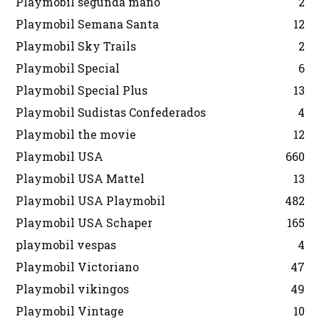
Playmobil segunda mano
2
Playmobil Semana Santa
12
Playmobil Sky Trails
2
Playmobil Special
6
Playmobil Special Plus
13
Playmobil Sudistas Confederados
4
Playmobil the movie
12
Playmobil USA
660
Playmobil USA Mattel
13
Playmobil USA Playmobil
482
Playmobil USA Schaper
165
playmobil vespas
4
Playmobil Victoriano
47
Playmobil vikingos
49
Playmobil Vintage
10