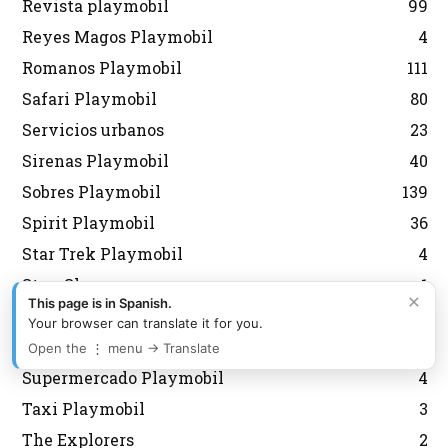
Revista playmobil
99
Reyes Magos Playmobil
4
Romanos Playmobil
111
Safari Playmobil
80
Servicios urbanos
23
Sirenas Playmobil
40
Sobres Playmobil
139
Spirit Playmobil
36
Star Trek Playmobil
4
Stun Show
1
×
This page is in Spanish.
Submarinos y buceo
71
Your browser can translate it for you.
Súper 4 Playmobil
23
Open the ⋮ menu → Translate
Supermercado Playmobil
4
Taxi Playmobil
3
The Explorers
2