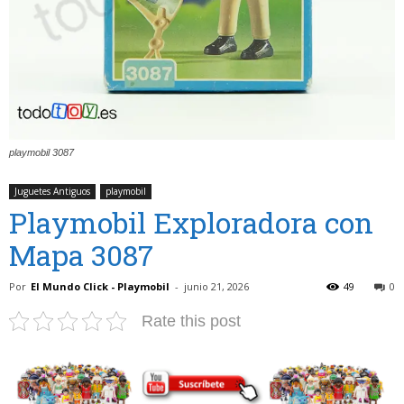
playmobil 3087
Juguetes Antiguos
playmobil
Playmobil Exploradora con
Mapa 3087
Por
El Mundo Click - Playmobil
-
junio 21, 2026
49
0
Rate this post