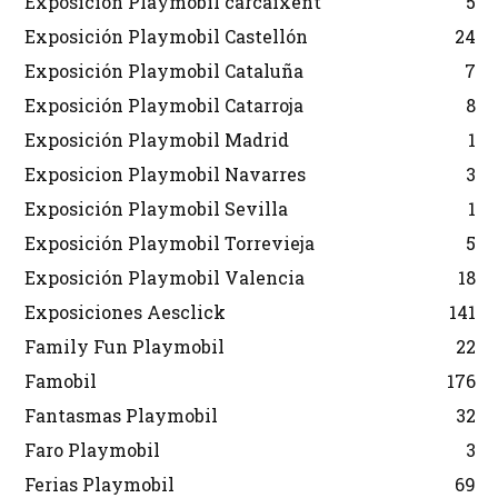
Exposición Playmobil carcaixent
5
Exposición Playmobil Castellón
24
Exposición Playmobil Cataluña
7
Exposición Playmobil Catarroja
8
Exposición Playmobil Madrid
1
Exposicion Playmobil Navarres
3
Exposición Playmobil Sevilla
1
Exposición Playmobil Torrevieja
5
Exposición Playmobil Valencia
18
Exposiciones Aesclick
141
Family Fun Playmobil
22
Famobil
176
Fantasmas Playmobil
32
Faro Playmobil
3
Ferias Playmobil
69