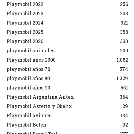
Playmobil 2022
256
Playmobil 2023
233
Playmobil 2024
321
Playmobil 2025
358
Playmobil 2026
330
playmobil animales
200
Playmobil años 2000
1.082
playmobil años 70
574
playmobil años 80
1.329
playmobil años 90
551
Playmobil Argentina Antex
364
Playmobil Asterix y Obelix
29
Playmobil aviones
134
Playmobil Belen
92
Playmobil Brasil Trol
177