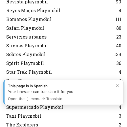
Revista playmobil
99
Reyes Magos Playmobil
4
Romanos Playmobil
111
Safari Playmobil
80
Servicios urbanos
23
Sirenas Playmobil
40
Sobres Playmobil
139
Spirit Playmobil
36
Star Trek Playmobil
4
Stun Show
1
×
This page is in Spanish.
Submarinos y buceo
71
Your browser can translate it for you.
Súper 4 Playmobil
23
Open the ⋮ menu → Translate
Supermercado Playmobil
4
Taxi Playmobil
3
The Explorers
2