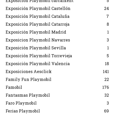
Exposición Playmobil carcaixent
5
Exposición Playmobil Castellón
24
Exposición Playmobil Cataluña
7
Exposición Playmobil Catarroja
8
Exposición Playmobil Madrid
1
Exposicion Playmobil Navarres
3
Exposición Playmobil Sevilla
1
Exposición Playmobil Torrevieja
5
Exposición Playmobil Valencia
18
Exposiciones Aesclick
141
Family Fun Playmobil
22
Famobil
176
Fantasmas Playmobil
32
Faro Playmobil
3
Ferias Playmobil
69