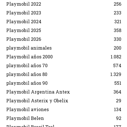
Playmobil 2022
256
Playmobil 2023
233
Playmobil 2024
321
Playmobil 2025
358
Playmobil 2026
330
playmobil animales
200
Playmobil años 2000
1.082
playmobil años 70
574
playmobil años 80
1.329
playmobil años 90
551
Playmobil Argentina Antex
364
Playmobil Asterix y Obelix
29
Playmobil aviones
134
Playmobil Belen
92
Playmobil Brasil Trol
177