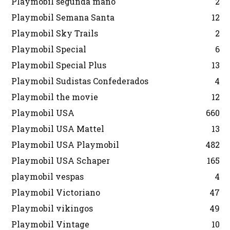
Playmobil segunda mano
2
Playmobil Semana Santa
12
Playmobil Sky Trails
2
Playmobil Special
6
Playmobil Special Plus
13
Playmobil Sudistas Confederados
4
Playmobil the movie
12
Playmobil USA
660
Playmobil USA Mattel
13
Playmobil USA Playmobil
482
Playmobil USA Schaper
165
playmobil vespas
4
Playmobil Victoriano
47
Playmobil vikingos
49
Playmobil Vintage
10