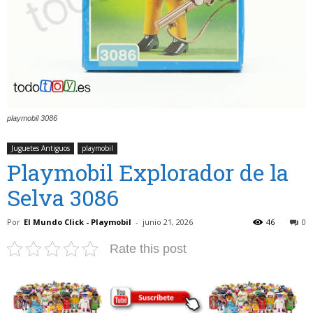
playmobil 3086
Juguetes Antiguos
playmobil
Playmobil Explorador de la
Selva 3086
Por
El Mundo Click - Playmobil
-
junio 21, 2026
46
0
Rate this post