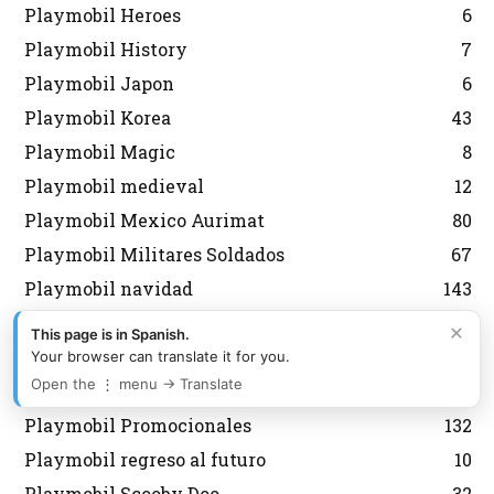
Playmobil Heroes
6
Playmobil History
7
Playmobil Japon
6
Playmobil Korea
43
Playmobil Magic
8
Playmobil medieval
12
Playmobil Mexico Aurimat
80
Playmobil Militares Soldados
67
Playmobil navidad
143
Playmobil Nordistas
8
×
This page is in Spanish.
Playmobil Personalizados Custom
46
Your browser can translate it for you.
Open the ⋮ menu → Translate
Playmobil Princess
8
Playmobil Promocionales
132
Playmobil regreso al futuro
10
Playmobil Scooby Doo
32