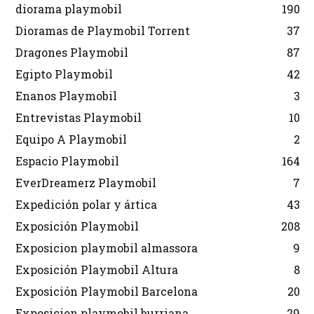
diorama playmobil
190
Dioramas de Playmobil Torrent
37
Dragones Playmobil
87
Egipto Playmobil
42
Enanos Playmobil
3
Entrevistas Playmobil
10
Equipo A Playmobil
2
Espacio Playmobil
164
EverDreamerz Playmobil
7
Expedición polar y ártica
43
Exposición Playmobil
208
Exposicion playmobil almassora
9
Exposición Playmobil Altura
8
Exposición Playmobil Barcelona
20
Exposicion playmobil burriana
29