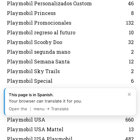
Playmobil Personalizados Custom
46
Playmobil Princess
8
Playmobil Promocionales
132
Playmobil regreso al futuro
10
Playmobil Scooby Doo
32
Playmobil segunda mano
2
Playmobil Semana Santa
12
Playmobil Sky Trails
2
Playmobil Special
6
Playmobil Special Plus
13
×
This page is in Spanish.
Playmobil Sudistas Confederados
4
Your browser can translate it for you.
Open the ⋮ menu → Translate
Playmobil the movie
12
Playmobil USA
660
Playmobil USA Mattel
13
Playmobil USA Playmobil
482