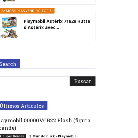
LAYMOBIL MÁS VENDIDO TOP 3
Playmobil Astérix 71828 Hutte
d Astérix avec...
Search
Últimos Artículos
laymobil 00000VCB22 Flash (figura
rande)
El Mundo Click - Playmobil
-
C Super Héroes