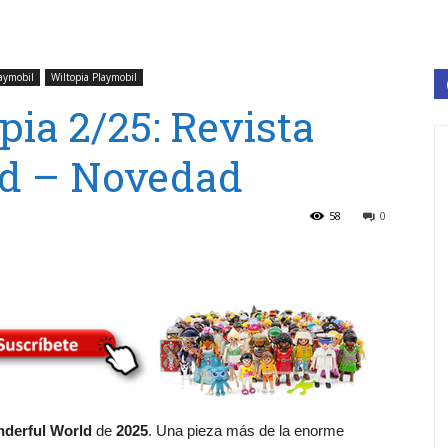
laymobil
Wiltopia Playmobil
pia 2/25: Revista
d – Novedad
58
0
nderful World
de
2025
. Una pieza más de la enorme