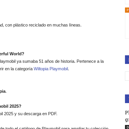
P
ad, con plástico reciclado en muchas líneas.
erful World?
laymobil ya sumaba 51 años de historia. Pertenece a la
ir en la categoría
Wiltopia Playmobil
.
pia
.
mobil 2025?
P
bil 2025 y su descarga en PDF.
g
D
o de todo el catálogo de Playmobil para ampliar tu colección.