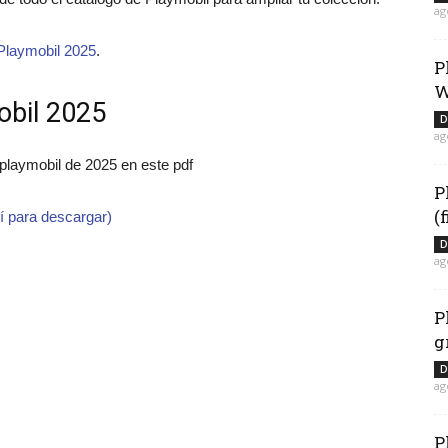
ag
Playmobil 2025
.
P
W
obil 2025
D
ag
 playmobil de 2025 en este pdf
P
(
í para descargar)
D
ag
P
g
D
ag
P