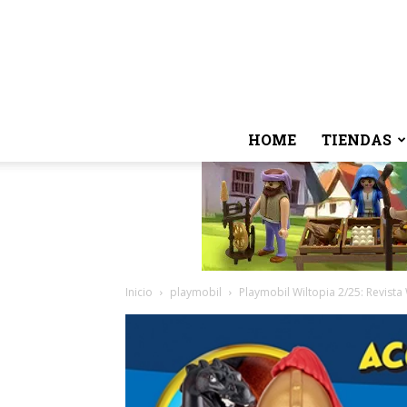
HOME
TIENDAS
Inicio
playmobil
Playmobil Wiltopia 2/25: Revist