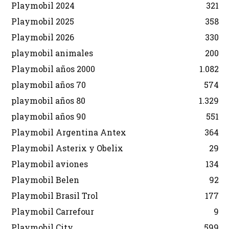
Playmobil 2024
321
Playmobil 2025
358
Playmobil 2026
330
playmobil animales
200
Playmobil años 2000
1.082
playmobil años 70
574
playmobil años 80
1.329
playmobil años 90
551
Playmobil Argentina Antex
364
Playmobil Asterix y Obelix
29
Playmobil aviones
134
Playmobil Belen
92
Playmobil Brasil Trol
177
Playmobil Carrefour
9
Playmobil City
599