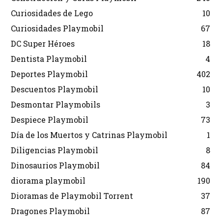
Curiosidades de Lego
10
Curiosidades Playmobil
67
DC Super Héroes
18
Dentista Playmobil
4
Deportes Playmobil
402
Descuentos Playmobil
10
Desmontar Playmobils
3
Despiece Playmobil
73
Día de los Muertos y Catrinas Playmobil
1
Diligencias Playmobil
8
Dinosaurios Playmobil
84
diorama playmobil
190
Dioramas de Playmobil Torrent
37
Dragones Playmobil
87