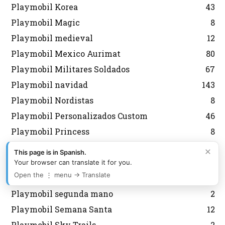
Playmobil Korea
43
Playmobil Magic
8
Playmobil medieval
12
Playmobil Mexico Aurimat
80
Playmobil Militares Soldados
67
Playmobil navidad
143
Playmobil Nordistas
8
Playmobil Personalizados Custom
46
Playmobil Princess
8
Playmobil Promocionales
132
×
This page is in Spanish.
Playmobil regreso al futuro
10
Your browser can translate it for you.
Open the ⋮ menu → Translate
Playmobil Scooby Doo
32
Playmobil segunda mano
2
Playmobil Semana Santa
12
Playmobil Sky Trails
2