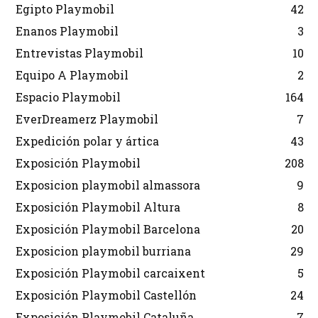
Egipto Playmobil
42
Enanos Playmobil
3
Entrevistas Playmobil
10
Equipo A Playmobil
2
Espacio Playmobil
164
EverDreamerz Playmobil
7
Expedición polar y ártica
43
Exposición Playmobil
208
Exposicion playmobil almassora
9
Exposición Playmobil Altura
8
Exposición Playmobil Barcelona
20
Exposicion playmobil burriana
29
Exposición Playmobil carcaixent
5
Exposición Playmobil Castellón
24
Exposición Playmobil Cataluña
7