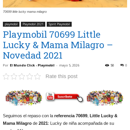
70699 little lucky mama milagro
playmobil
Playmobil 2021
Spirit Playmobil
Playmobil 70699 Little
Lucky & Mama Milagro –
Novedad 2021
Por
El Mundo Click - Playmobil
-
mayo 5, 2026
50
0
Rate this post
Seguimos el repaso con la
referencia 70699
,
Little Lucky &
Mama Milagro
de
2021
: Lucky de niña acompañada de su