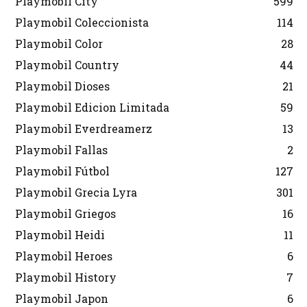
Playmobil City
599
Playmobil Coleccionista
114
Playmobil Color
28
Playmobil Country
44
Playmobil Dioses
21
Playmobil Edicion Limitada
59
Playmobil Everdreamerz
13
Playmobil Fallas
2
Playmobil Fútbol
127
Playmobil Grecia Lyra
301
Playmobil Griegos
16
Playmobil Heidi
11
Playmobil Heroes
6
Playmobil History
7
Playmobil Japon
6