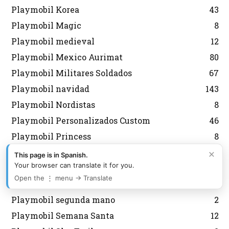
Playmobil Korea
43
Playmobil Magic
8
Playmobil medieval
12
Playmobil Mexico Aurimat
80
Playmobil Militares Soldados
67
Playmobil navidad
143
Playmobil Nordistas
8
Playmobil Personalizados Custom
46
Playmobil Princess
8
Playmobil Promocionales
132
×
This page is in Spanish.
Your browser can translate it for you.
Playmobil regreso al futuro
10
Open the ⋮ menu → Translate
Playmobil Scooby Doo
32
Playmobil segunda mano
2
Playmobil Semana Santa
12