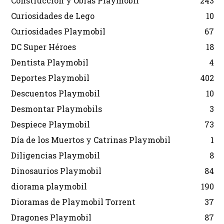
Construcción y Obras Playmobil
243
Curiosidades de Lego
10
Curiosidades Playmobil
67
DC Super Héroes
18
Dentista Playmobil
4
Deportes Playmobil
402
Descuentos Playmobil
10
Desmontar Playmobils
3
Despiece Playmobil
73
Día de los Muertos y Catrinas Playmobil
1
Diligencias Playmobil
8
Dinosaurios Playmobil
84
diorama playmobil
190
Dioramas de Playmobil Torrent
37
Dragones Playmobil
87