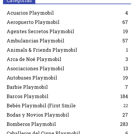
Categorias
Acuarios Playmobil
4
Aeropuerto Playmobil
67
Agentes Secretos Playmobil
19
Ambulancias Playmobil
57
Animals & Friends Playmobil
1
Arca de Noé Playmobil
3
Asociaciones Playmobil
13
Autobuses Playmobil
19
Barbie Playmobil
7
Barcos Playmobil
184
Bebés Playmobil (First Smile
22
Bodas y Novios Playmobil
27
Bomberos Playmobil
283
Caballeros del Cisne Playmobil
6