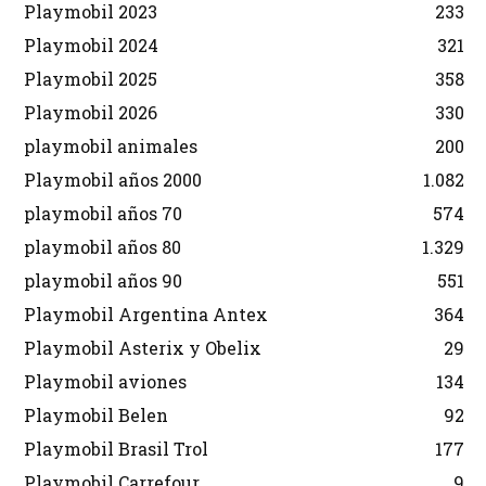
Playmobil 2023
233
Playmobil 2024
321
Playmobil 2025
358
Playmobil 2026
330
playmobil animales
200
Playmobil años 2000
1.082
playmobil años 70
574
playmobil años 80
1.329
playmobil años 90
551
Playmobil Argentina Antex
364
Playmobil Asterix y Obelix
29
Playmobil aviones
134
Playmobil Belen
92
Playmobil Brasil Trol
177
Playmobil Carrefour
9