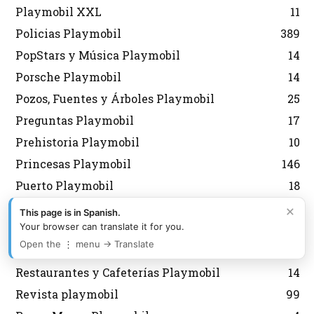
Playmobil XXL
11
Policias Playmobil
389
PopStars y Música Playmobil
14
Porsche Playmobil
14
Pozos, Fuentes y Árboles Playmobil
25
Preguntas Playmobil
17
Prehistoria Playmobil
10
Princesas Playmobil
146
Puerto Playmobil
18
Puzzles Playmobil
14
×
This page is in Spanish.
Your browser can translate it for you.
Quedadas Playmobil
5
Open the ⋮ menu → Translate
Recursos playmobil
1
Restaurantes y Cafeterías Playmobil
14
Revista playmobil
99