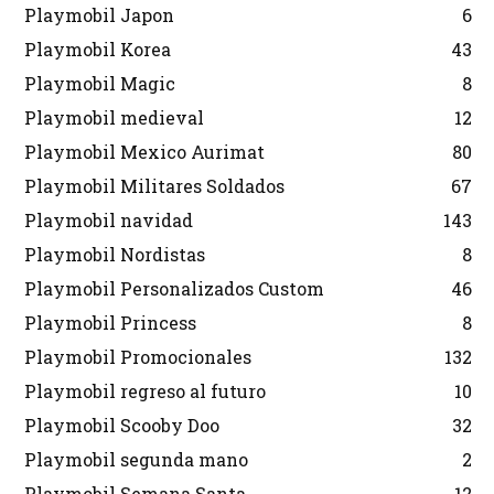
Playmobil Japon
6
Playmobil Korea
43
Playmobil Magic
8
Playmobil medieval
12
Playmobil Mexico Aurimat
80
Playmobil Militares Soldados
67
Playmobil navidad
143
Playmobil Nordistas
8
Playmobil Personalizados Custom
46
Playmobil Princess
8
Playmobil Promocionales
132
Playmobil regreso al futuro
10
Playmobil Scooby Doo
32
Playmobil segunda mano
2
Playmobil Semana Santa
12