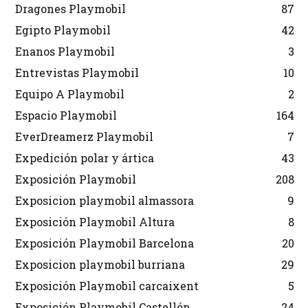
Dragones Playmobil
87
Egipto Playmobil
42
Enanos Playmobil
3
Entrevistas Playmobil
10
Equipo A Playmobil
2
Espacio Playmobil
164
EverDreamerz Playmobil
7
Expedición polar y ártica
43
Exposición Playmobil
208
Exposicion playmobil almassora
9
Exposición Playmobil Altura
8
Exposición Playmobil Barcelona
20
Exposicion playmobil burriana
29
Exposición Playmobil carcaixent
5
Exposición Playmobil Castellón
24