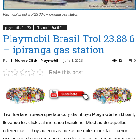
Playmobil Brasil Trol 23.88.6 – ipiranga gas station
playmobil años 70
Playmobil Brasil Trol
Playmobil Brasil Trol 23.88.6
– ipiranga gas station
Por
El Mundo Click - Playmobil
-
julio 1, 2026
42
0
Rate this post
Trol
fue la empresa que fabricó y distribuyó
Playmobil
en
Brasil
,
llevando los clicks al mercado brasileño. Muchas de aquellas
referencias —hoy auténticas piezas de coleccionista— fueron
exclusivas de ese mercado y se diferencian por su numeración y,