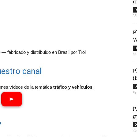
g
D
ag
P
W
D
— fabricado y distribuido en Brasil por Trol
ag
estro canal
P
(
D
enes vídeos de la temática
tráfico y vehículos
:
ag
P
g
?
D
ag