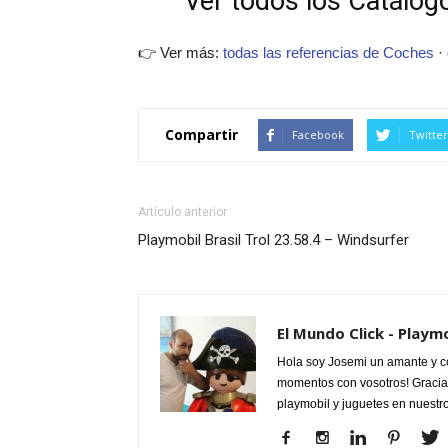
Ver todos los Catálogo
👉 Ver más:
todas las referencias de Coches
·
Compartir
Facebook
Twitter
Artículo anterior
Playmobil Brasil Trol 23.58.4 – Windsurfer
El Mundo Click - Playm
Hola soy Josemi un amante y c
momentos con vosotros! Gracias
playmobil y juguetes en nuestr