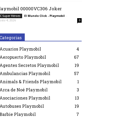
laymobil 00000VC306 Joker
El Mundo Click - Playmobil
-
C Super Héroes
osto 4, 2026
0
Categorias
Acuarios Playmobil
4
Aeropuerto Playmobil
67
Agentes Secretos Playmobil
19
Ambulancias Playmobil
57
Animals & Friends Playmobil
1
Arca de Noé Playmobil
3
Asociaciones Playmobil
13
Autobuses Playmobil
19
Barbie Playmobil
7