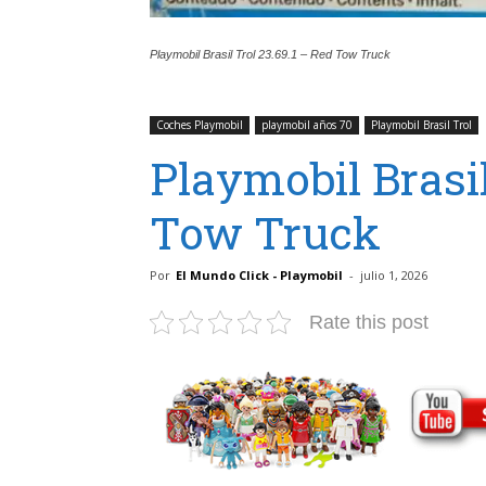
Playmobil Brasil Trol 23.69.1 – Red Tow Truck
Coches Playmobil
playmobil años 70
Playmobil Brasil Trol
Playmobil Brasil
Tow Truck
Por
El Mundo Click - Playmobil
-
julio 1, 2026
Rate this post