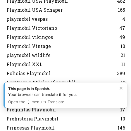
Playmobil USA Playmobil
482
Playmobil USA Schaper
165
playmobil vespas
4
Playmobil Victoriano
47
Playmobil vikingos
49
Playmobil Vintage
10
playmobil wildlife
21
Playmobil XXL
11
Policias Playmobil
389
PopStars y Música Playmobil
14
×
This page is in Spanish.
Porsche Playmobil
14
Your browser can translate it for you.
Pozos, Fuentes y Árboles Playmobil
25
Open the ⋮ menu → Translate
Preguntas Playmobil
17
Prehistoria Playmobil
10
Princesas Playmobil
146