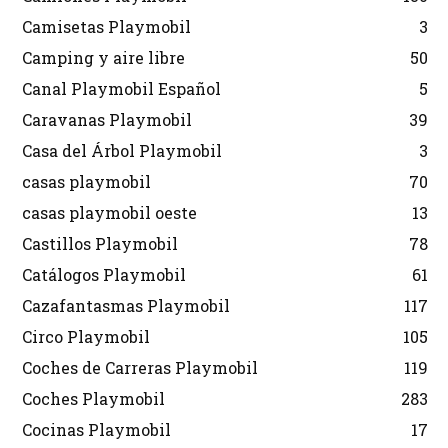
Camisetas Playmobil
3
Camping y aire libre
50
Canal Playmobil Español
5
Caravanas Playmobil
39
Casa del Árbol Playmobil
3
casas playmobil
70
casas playmobil oeste
13
Castillos Playmobil
78
Catálogos Playmobil
61
Cazafantasmas Playmobil
117
Circo Playmobil
105
Coches de Carreras Playmobil
119
Coches Playmobil
283
Cocinas Playmobil
17