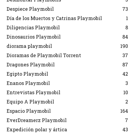
Despiece Playmobil
73
Día de los Muertos y Catrinas Playmobil
1
Diligencias Playmobil
8
Dinosaurios Playmobil
84
diorama playmobil
190
Dioramas de Playmobil Torrent
37
Dragones Playmobil
87
Egipto Playmobil
42
Enanos Playmobil
3
Entrevistas Playmobil
10
Equipo A Playmobil
2
Espacio Playmobil
164
EverDreamerz Playmobil
7
Expedición polar y ártica
43