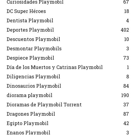
Curiosidades Playmobil
67
DC Super Héroes
18
Dentista Playmobil
4
Deportes Playmobil
402
Descuentos Playmobil
10
Desmontar Playmobils
3
Despiece Playmobil
73
Día de los Muertos y Catrinas Playmobil
1
Diligencias Playmobil
8
Dinosaurios Playmobil
84
diorama playmobil
190
Dioramas de Playmobil Torrent
37
Dragones Playmobil
87
Egipto Playmobil
42
Enanos Playmobil
3