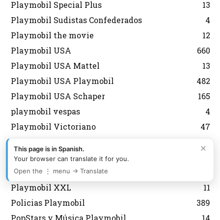
Playmobil Special Plus
13
Playmobil Sudistas Confederados
4
Playmobil the movie
12
Playmobil USA
660
Playmobil USA Mattel
13
Playmobil USA Playmobil
482
Playmobil USA Schaper
165
playmobil vespas
4
Playmobil Victoriano
47
Playmobil vikingos
49
×
This page is in Spanish.
Playmobil Vintage
10
Your browser can translate it for you.
Open the ⋮ menu → Translate
playmobil wildlife
21
Playmobil XXL
11
Policias Playmobil
389
PopStars y Música Playmobil
14