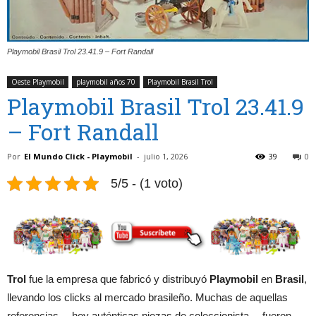
Playmobil Brasil Trol 23.41.9 – Fort Randall
Oeste Playmobil
playmobil años 70
Playmobil Brasil Trol
Playmobil Brasil Trol 23.41.9
– Fort Randall
Por
El Mundo Click - Playmobil
-
julio 1, 2026
39
0
5/5 - (1 voto)
Trol
fue la empresa que fabricó y distribuyó
Playmobil
en
Brasil
,
llevando los clicks al mercado brasileño. Muchas de aquellas
referencias —hoy auténticas piezas de coleccionista— fueron